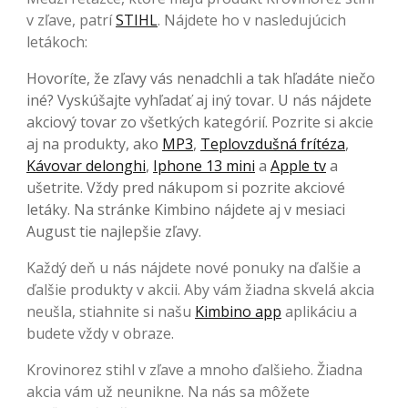
v zľave, patrí
STIHL
. Nájdete ho v nasledujúcich
letákoch:
Hovoríte, že zľavy vás nenadchli a tak hľadáte niečo
iné? Vyskúšajte vyhľadať aj iný tovar. U nás nájdete
akciový tovar zo všetkých kategórií. Pozrite si akcie
aj na produkty, ako
MP3
,
Teplovzdušná frítéza
,
Kávovar delonghi
,
Iphone 13 mini
a
Apple tv
a
ušetrite. Vždy pred nákupom si pozrite akciové
letáky. Na stránke Kimbino nájdete aj v mesiaci
August tie najlepšie zľavy.
Každý deň u nás nájdete nové ponuky na ďalšie a
ďalšie produkty v akcii. Aby vám žiadna skvelá akcia
neušla, stiahnite si našu
Kimbino app
aplikáciu a
budete vždy v obraze.
Krovinorez stihl v zľave a mnoho ďalšieho. Žiadna
akcia vám už neunikne. Na nás sa môžete