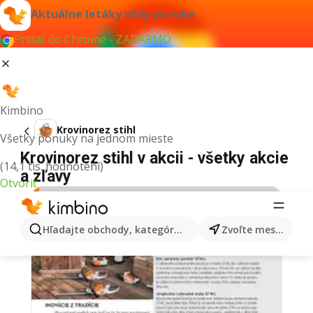
Aktuálne letáky vždy po ruke
Pridať do Chrome - ZADARMO
Kimbino
Krovinorez stihl
Všetky ponuky na jednom mieste
Krovinorez stihl v akcii - všetky akcie
(14,1 tis. hodnotení)
a zľavy
Otvoriť
Hľadajte obchody, kategórie, produkty...
Zvoľte mesto