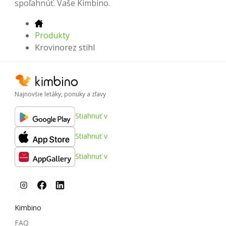
spoľahnúť. Vaše Kimbino.
Produkty
Krovinorez stihl
Najnovšie letáky, ponuky a zľavy
Stiahnuť v
Stiahnuť v
Stiahnuť v
Kimbino
FAQ