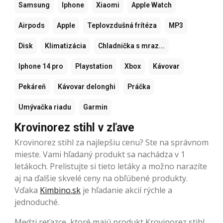
Samsung
Iphone
Xiaomi
Apple Watch
Airpods
Apple
Teplovzdušná frítéza
MP3
Disk
Klimatizácia
Chladnička s mraz...
Iphone 14 pro
Playstation
Xbox
Kávovar
Pekáreň
Kávovar delonghi
Práčka
Umývačka riadu
Garmin
Krovinorez stihl v zľave
Krovinorez stihl za najlepšiu cenu? Ste na správnom
mieste. Vami hľadaný produkt sa nachádza v 1
letákoch. Prelistujte si tieto letáky a možno narazíte
aj na ďalšie skvelé ceny na obľúbené produkty.
Vďaka
Kimbino.sk
je hľadanie akcií rýchle a
jednoduché.
Medzi reťazce, ktoré majú produkt Krovinorez stihl