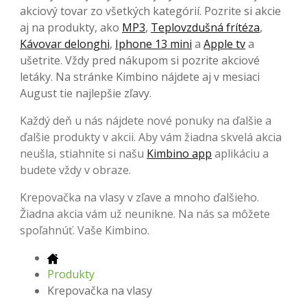
akciový tovar zo všetkých kategórií. Pozrite si akcie
aj na produkty, ako
MP3
,
Teplovzdušná frítéza
,
Kávovar delonghi
,
Iphone 13 mini
a
Apple tv
a
ušetrite. Vždy pred nákupom si pozrite akciové
letáky. Na stránke Kimbino nájdete aj v mesiaci
August tie najlepšie zľavy.
Každý deň u nás nájdete nové ponuky na ďalšie a
ďalšie produkty v akcii. Aby vám žiadna skvelá akcia
neušla, stiahnite si našu
Kimbino app
aplikáciu a
budete vždy v obraze.
Krepovačka na vlasy v zľave a mnoho ďalšieho.
Žiadna akcia vám už neunikne. Na nás sa môžete
spoľahnúť. Vaše Kimbino.
Produkty
Krepovačka na vlasy