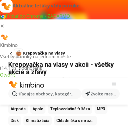
Aktuálne letáky vždy po ruke
Pridať do Chrome - ZADARMO
Kimbino
Krepovačka na vlasy
Všetky ponuky na jednom mieste
Krepovačka na vlasy v akcii - všetky
(14,1 tis. hodnotení)
akcie a zľavy
Otvoriť
Pre daný výraz sme nenašli žiadne výsledky.
Ďalšie obľúbené produkty
Hľadajte obchody, kategórie, produkty...
Zvoľte mesto
Samsung
Iphone
Xiaomi
Apple Watch
Airpods
Apple
Teplovzdušná frítéza
MP3
Disk
Klimatizácia
Chladnička s mraz...