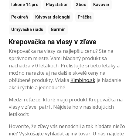
Iphone 14 pro
Playstation
Xbox
Kávovar
Pekáreň
Kávovar delonghi
Práčka
Umývačka riadu
Garmin
Krepovačka na vlasy v zľave
Krepovačka na vlasy za najlepšiu cenu? Ste na
správnom mieste. Vami hľadaný produkt sa
nachádza v 0 letákoch. Prelistujte si tieto letáky a
možno narazíte aj na ďalšie skvelé ceny na
obľúbené produkty. Vďaka
Kimbino.sk
je hľadanie
akcií rýchle a jednoduché.
Medzi reťazce, ktoré majú produkt Krepovačka na
vlasy v zľave, patrí . Nájdete ho v nasledujúcich
letákoch:
Hovoríte, že zľavy vás nenadchli a tak hľadáte niečo
iné? Vyskúšajte vyhľadať aj iný tovar. U nás nájdete