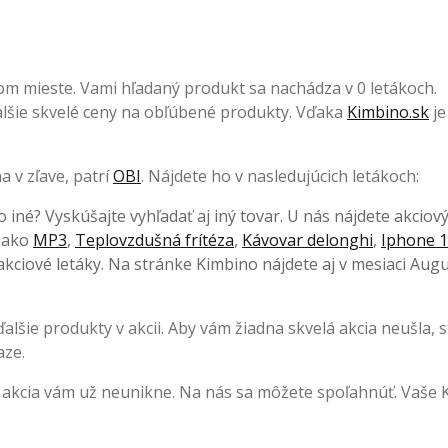
om mieste. Vami hľadaný produkt sa nachádza v 0 letákoch.
 ďalšie skvelé ceny na obľúbené produkty. Vďaka
Kimbino.sk
je
 v zľave, patrí
OBI
. Nájdete ho v nasledujúcich letákoch:
o iné? Vyskúšajte vyhľadať aj iný tovar. U nás nájdete akciov
, ako
MP3
,
Teplovzdušná frítéza
,
Kávovar delonghi
,
Iphone 1
kciové letáky. Na stránke Kimbino nájdete aj v mesiaci Augu
lšie produkty v akcii. Aby vám žiadna skvelá akcia neušla, s
aze.
 akcia vám už neunikne. Na nás sa môžete spoľahnúť. Vaše 