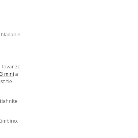
 hľadanie
ý tovar zo
3 mini
a
st tie
tiahnite
Kimbino.