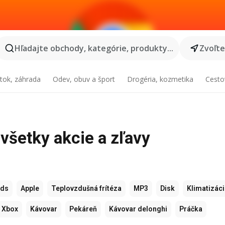
Hľadajte obchody, kategórie, produkty...
Zvoľt
tok, záhrada
Odev, obuv a šport
Drogéria, kozmetika
Cesto
 všetky akcie a zľavy
ods
Apple
Teplovzdušná frítéza
MP3
Disk
Klimatizác
Xbox
Kávovar
Pekáreň
Kávovar delonghi
Práčka