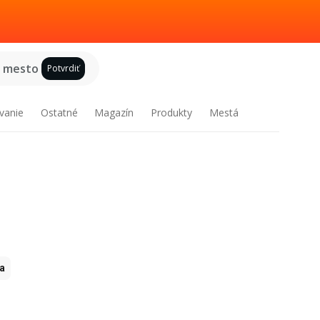
e mesto
Potvrdiť
vanie
Ostatné
Magazín
Produkty
Mestá
ia