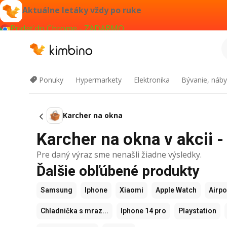
Aktuálne letáky vždy po ruke
Pridať do Chrome - ZADARMO
Ponuky
Hypermarkety
Elektronika
Bývanie, náby
Karcher na okna
Karcher na okna v akcii -
Pre daný výraz sme nenašli žiadne výsledky.
Ďalšie obľúbené produkty
Samsung
Iphone
Xiaomi
Apple Watch
Airp
Chladnička s mraz...
Iphone 14 pro
Playstation