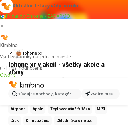
Aktuálne letáky vždy po ruke
Pridať do Chrome - ZADARMO
Kimbino
Iphone xr
Všetky ponuky na jednom mieste
Iphone xr v akcii - všetky akcie a
(14,1 tis. hodnotení)
zľavy
Otvoriť
Pre daný výraz sme nenašli žiadne výsledky.
Ďalšie obľúbené produkty
Hľadajte obchody, kategórie, produkty...
Zvoľte mesto
Samsung
Iphone
Xiaomi
Apple Watch
Airpods
Apple
Teplovzdušná frítéza
MP3
Disk
Klimatizácia
Chladnička s mraz...