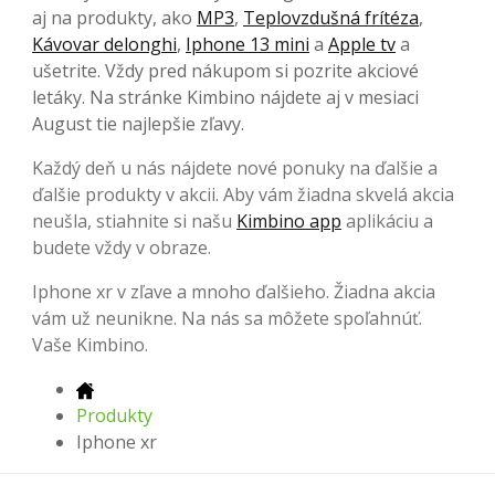
aj na produkty, ako
MP3
,
Teplovzdušná frítéza
,
Kávovar delonghi
,
Iphone 13 mini
a
Apple tv
a
ušetrite. Vždy pred nákupom si pozrite akciové
letáky. Na stránke Kimbino nájdete aj v mesiaci
August tie najlepšie zľavy.
Každý deň u nás nájdete nové ponuky na ďalšie a
ďalšie produkty v akcii. Aby vám žiadna skvelá akcia
neušla, stiahnite si našu
Kimbino app
aplikáciu a
budete vždy v obraze.
Iphone xr v zľave a mnoho ďalšieho. Žiadna akcia
vám už neunikne. Na nás sa môžete spoľahnúť.
Vaše Kimbino.
Produkty
Iphone xr