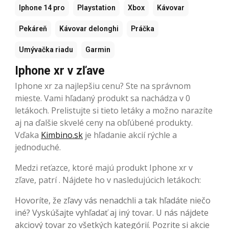
Iphone 14 pro
Playstation
Xbox
Kávovar
Pekáreň
Kávovar delonghi
Práčka
Umývačka riadu
Garmin
Iphone xr v zľave
Iphone xr za najlepšiu cenu? Ste na správnom
mieste. Vami hľadaný produkt sa nachádza v 0
letákoch. Prelistujte si tieto letáky a možno narazíte
aj na ďalšie skvelé ceny na obľúbené produkty.
Vďaka
Kimbino.sk
je hľadanie akcií rýchle a
jednoduché.
Medzi reťazce, ktoré majú produkt Iphone xr v
zľave, patrí . Nájdete ho v nasledujúcich letákoch:
Hovoríte, že zľavy vás nenadchli a tak hľadáte niečo
iné? Vyskúšajte vyhľadať aj iný tovar. U nás nájdete
akciový tovar zo všetkých kategórií. Pozrite si akcie