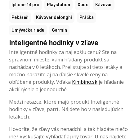
Iphone 14 pro
Playstation
Xbox
Kávovar
Pekáreň
Kávovar delonghi
Práčka
Umývačka riadu
Garmin
Inteligentné hodinky v zľave
Inteligentné hodinky za najlepšiu cenu? Ste na
správnom mieste. Vami hľadaný produkt sa
nachádza v 0 letákoch. Prelistujte si tieto letáky a
možno narazíte aj na ďalšie skvelé ceny na
obľúbené produkty. Vďaka
Kimbino.sk
je hľadanie
akcií rýchle a jednoduché.
Medzi reťazce, ktoré majú produkt Inteligentné
hodinky v zľave, patrí . Nájdete ho v nasledujúcich
letákoch:
Hovoríte, že zľavy vás nenadchli a tak hľadáte niečo
iné? Vyskúšajte vyhľadať aj iný tovar. U nás nájdete