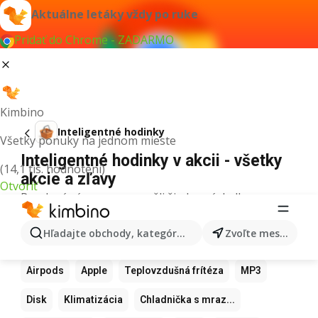
Aktuálne letáky vždy po ruke
Pridať do Chrome - ZADARMO
Kimbino
Inteligentné hodinky
Všetky ponuky na jednom mieste
Inteligentné hodinky v akcii - všetky
(14,1 tis. hodnotení)
akcie a zľavy
Otvoriť
Pre daný výraz sme nenašli žiadne výsledky.
Ďalšie obľúbené produkty
Hľadajte obchody, kategórie, produkty...
Zvoľte mesto
Samsung
Iphone
Xiaomi
Apple Watch
Airpods
Apple
Teplovzdušná frítéza
MP3
Disk
Klimatizácia
Chladnička s mraz...