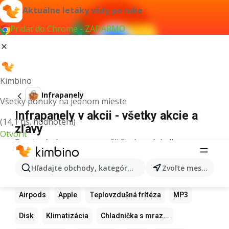
Aktuálne letáky vždy po ruke
Pridať do Chrome - ZADARMO
Kimbino
Infrapanely
Všetky ponuky na jednom mieste
Infrapanely v akcii - všetky akcie a
(14,1 tis. hodnotení)
zľavy
Otvoriť
Pre daný výraz sme nenašli žiadne výsledky.
Ďalšie obľúbené produkty
Hľadajte obchody, kategórie, produkty...
Zvoľte mesto
Samsung
Iphone
Xiaomi
Apple Watch
Airpods
Apple
Teplovzdušná frítéza
MP3
Disk
Klimatizácia
Chladnička s mraz...