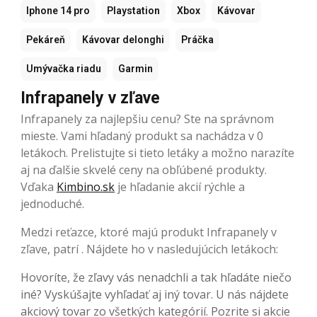
Iphone 14 pro
Playstation
Xbox
Kávovar
Pekáreň
Kávovar delonghi
Práčka
Umývačka riadu
Garmin
Infrapanely v zľave
Infrapanely za najlepšiu cenu? Ste na správnom
mieste. Vami hľadaný produkt sa nachádza v 0
letákoch. Prelistujte si tieto letáky a možno narazíte
aj na ďalšie skvelé ceny na obľúbené produkty.
Vďaka
Kimbino.sk
je hľadanie akcií rýchle a
jednoduché.
Medzi reťazce, ktoré majú produkt Infrapanely v
zľave, patrí . Nájdete ho v nasledujúcich letákoch:
Hovoríte, že zľavy vás nenadchli a tak hľadáte niečo
iné? Vyskúšajte vyhľadať aj iný tovar. U nás nájdete
akciový tovar zo všetkých kategórií. Pozrite si akcie