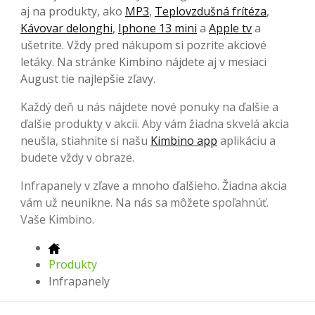
aj na produkty, ako
MP3
,
Teplovzdušná frítéza
,
Kávovar delonghi
,
Iphone 13 mini
a
Apple tv
a
ušetrite. Vždy pred nákupom si pozrite akciové
letáky. Na stránke Kimbino nájdete aj v mesiaci
August tie najlepšie zľavy.
Každý deň u nás nájdete nové ponuky na ďalšie a
ďalšie produkty v akcii. Aby vám žiadna skvelá akcia
neušla, stiahnite si našu
Kimbino app
aplikáciu a
budete vždy v obraze.
Infrapanely v zľave a mnoho ďalšieho. Žiadna akcia
vám už neunikne. Na nás sa môžete spoľahnúť.
Vaše Kimbino.
Produkty
Infrapanely