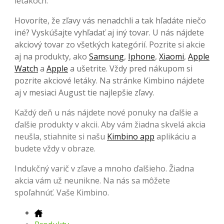
letákoch:
Hovoríte, že zľavy vás nenadchli a tak hľadáte niečo
iné? Vyskúšajte vyhľadať aj iný tovar. U nás nájdete
akciový tovar zo všetkých kategórií. Pozrite si akcie
aj na produkty, ako
Samsung
,
Iphone
,
Xiaomi
,
Apple
Watch
a
Apple
a ušetrite. Vždy pred nákupom si
pozrite akciové letáky. Na stránke Kimbino nájdete
aj v mesiaci August tie najlepšie zľavy.
Každý deň u nás nájdete nové ponuky na ďalšie a
ďalšie produkty v akcii. Aby vám žiadna skvelá akcia
neušla, stiahnite si našu
Kimbino app
aplikáciu a
budete vždy v obraze.
Indukčný varič v zľave a mnoho ďalšieho. Žiadna
akcia vám už neunikne. Na nás sa môžete
spoľahnúť. Vaše Kimbino.