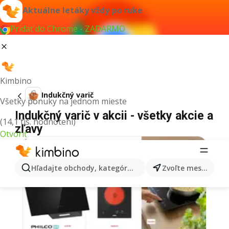
Aktuálne letáky vždy po ruke
Pridať do Chrome - ZADARMO
Kimbino
Indukčný varič
Všetky ponuky na jednom mieste
Indukčný varič v akcii - všetky akcie a
(14,1 tis. hodnotení)
zľavy
Otvoriť
Hľadajte obchody, kategórie, produkty...
Zvoľte mesto