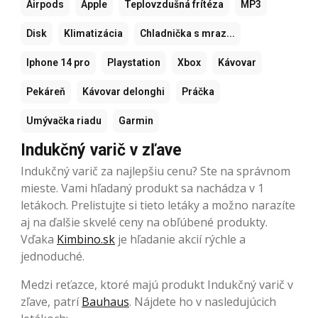
Airpods
Apple
Teplovzdušná frítéza
MP3
Disk
Klimatizácia
Chladnička s mraz...
Iphone 14 pro
Playstation
Xbox
Kávovar
Pekáreň
Kávovar delonghi
Práčka
Umývačka riadu
Garmin
Indukčný varič v zľave
Indukčný varič za najlepšiu cenu? Ste na správnom
mieste. Vami hľadaný produkt sa nachádza v 1
letákoch. Prelistujte si tieto letáky a možno narazíte
aj na ďalšie skvelé ceny na obľúbené produkty.
Vďaka
Kimbino.sk
je hľadanie akcií rýchle a
jednoduché.
Medzi reťazce, ktoré majú produkt Indukčný varič v
zľave, patrí
Bauhaus
. Nájdete ho v nasledujúcich