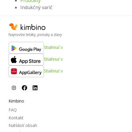
Produkty
Indukčný varič
Najnovšie letáky, ponuky a zľavy
Stiahnuť v
Stiahnuť v
Stiahnuť v
Kimbino
FAQ
Kontakt
Nahlásiť obsah