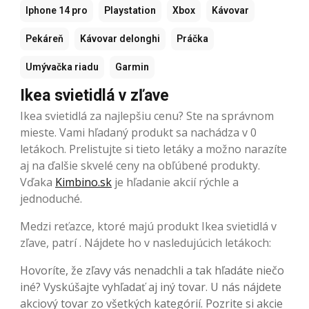
Iphone 14 pro
Playstation
Xbox
Kávovar
Pekáreň
Kávovar delonghi
Práčka
Umývačka riadu
Garmin
Ikea svietidlá v zľave
Ikea svietidlá za najlepšiu cenu? Ste na správnom
mieste. Vami hľadaný produkt sa nachádza v 0
letákoch. Prelistujte si tieto letáky a možno narazíte
aj na ďalšie skvelé ceny na obľúbené produkty.
Vďaka
Kimbino.sk
je hľadanie akcií rýchle a
jednoduché.
Medzi reťazce, ktoré majú produkt Ikea svietidlá v
zľave, patrí . Nájdete ho v nasledujúcich letákoch:
Hovoríte, že zľavy vás nenadchli a tak hľadáte niečo
iné? Vyskúšajte vyhľadať aj iný tovar. U nás nájdete
akciový tovar zo všetkých kategórií. Pozrite si akcie