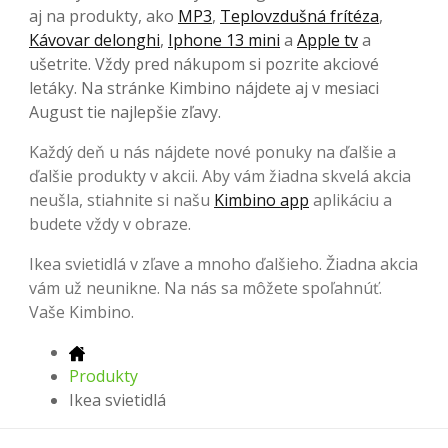
aj na produkty, ako
MP3
,
Teplovzdušná frítéza
,
Kávovar delonghi
,
Iphone 13 mini
a
Apple tv
a
ušetrite. Vždy pred nákupom si pozrite akciové
letáky. Na stránke Kimbino nájdete aj v mesiaci
August tie najlepšie zľavy.
Každý deň u nás nájdete nové ponuky na ďalšie a
ďalšie produkty v akcii. Aby vám žiadna skvelá akcia
neušla, stiahnite si našu
Kimbino app
aplikáciu a
budete vždy v obraze.
Ikea svietidlá v zľave a mnoho ďalšieho. Žiadna akcia
vám už neunikne. Na nás sa môžete spoľahnúť.
Vaše Kimbino.
Produkty
Ikea svietidlá