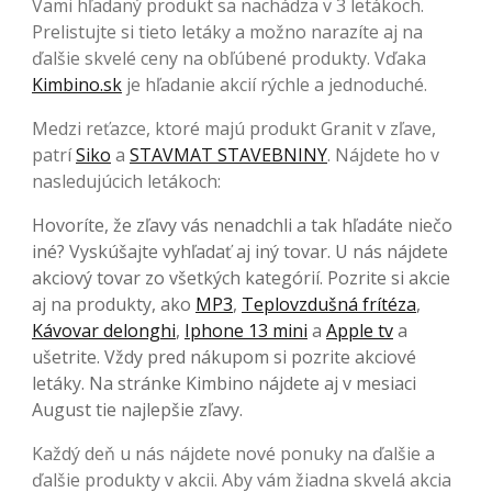
Vami hľadaný produkt sa nachádza v 3 letákoch.
Prelistujte si tieto letáky a možno narazíte aj na
ďalšie skvelé ceny na obľúbené produkty. Vďaka
Kimbino.sk
je hľadanie akcií rýchle a jednoduché.
Medzi reťazce, ktoré majú produkt Granit v zľave,
patrí
Siko
a
STAVMAT STAVEBNINY
. Nájdete ho v
nasledujúcich letákoch:
Hovoríte, že zľavy vás nenadchli a tak hľadáte niečo
iné? Vyskúšajte vyhľadať aj iný tovar. U nás nájdete
akciový tovar zo všetkých kategórií. Pozrite si akcie
aj na produkty, ako
MP3
,
Teplovzdušná frítéza
,
Kávovar delonghi
,
Iphone 13 mini
a
Apple tv
a
ušetrite. Vždy pred nákupom si pozrite akciové
letáky. Na stránke Kimbino nájdete aj v mesiaci
August tie najlepšie zľavy.
Každý deň u nás nájdete nové ponuky na ďalšie a
ďalšie produkty v akcii. Aby vám žiadna skvelá akcia