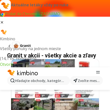
Aktuálne letáky vždy po ruke
Pridať do Chrome - ZADARMO
Kimbino
Granit
Všetky ponuky na jednom mieste
Granit v akcii - všetky akcie a zľavy
(14,1 tis. hodnotení)
Otvoriť
Hľadajte obchody, kategórie, produkty...
Zvoľte mesto