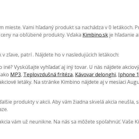
m mieste. Vami hľadaný produkt sa nachádza v 0 letákoch. Pr
elé ceny na obľúbené produkty. Vďaka
Kimbino.sk
je hľadanie a
v zľave, patrí . Nájdete ho v nasledujúcich letákoch:
o iné? Vyskúšajte vyhľadať aj iný tovar. U nás nájdete akciov
, ako
MP3
,
Teplovzdušná frítéza
,
Kávovar delonghi
,
Iphone 1
kciové letáky. Na stránke Kimbino nájdete aj v mesiaci Augu
lšie produkty v akcii. Aby vám žiadna skvelá akcia neušla, s
aze.
 akcia vám už neunikne. Na nás sa môžete spoľahnúť. Vaše K