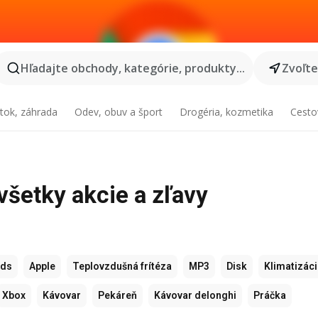
Hľadajte obchody, kategórie, produkty...
Zvoľt
tok, záhrada
Odev, obuv a šport
Drogéria, kozmetika
Cesto
 všetky akcie a zľavy
ods
Apple
Teplovzdušná frítéza
MP3
Disk
Klimatizác
Xbox
Kávovar
Pekáreň
Kávovar delonghi
Práčka