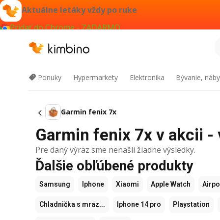
Aktuálne letáky vždy po ruke
Pridať do Chrome - ZADARMO
Ponuky
Hypermarkety
Elektronika
Bývanie, náby
Garmin fenix 7x
Garmin fenix 7x v akcii -
Pre daný výraz sme nenašli žiadne výsledky.
Ďalšie obľúbené produkty
Samsung
Iphone
Xiaomi
Apple Watch
Airp
Chladnička s mraz...
Iphone 14 pro
Playstation