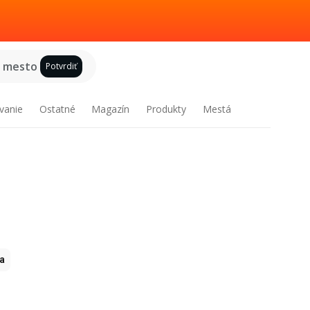
e mesto
Potvrdiť
vanie
Ostatné
Magazín
Produkty
Mestá
ia