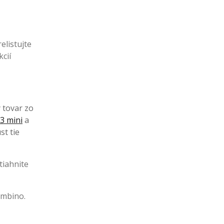
elistujte
kcií
ý tovar zo
3 mini
a
st tie
tiahnite
imbino.