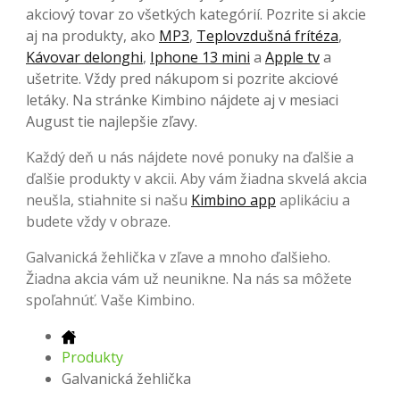
akciový tovar zo všetkých kategórií. Pozrite si akcie
aj na produkty, ako
MP3
,
Teplovzdušná frítéza
,
Kávovar delonghi
,
Iphone 13 mini
a
Apple tv
a
ušetrite. Vždy pred nákupom si pozrite akciové
letáky. Na stránke Kimbino nájdete aj v mesiaci
August tie najlepšie zľavy.
Každý deň u nás nájdete nové ponuky na ďalšie a
ďalšie produkty v akcii. Aby vám žiadna skvelá akcia
neušla, stiahnite si našu
Kimbino app
aplikáciu a
budete vždy v obraze.
Galvanická žehlička v zľave a mnoho ďalšieho.
Žiadna akcia vám už neunikne. Na nás sa môžete
spoľahnúť. Vaše Kimbino.
Produkty
Galvanická žehlička