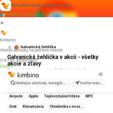
Aktuálne letáky vždy po ruke
Pridať do Chrome - ZADARMO
Kimbino
Galvanická žehlička
Všetky ponuky na jednom mieste
Galvanická žehlička v akcii - všetky
(14,1 tis. hodnotení)
akcie a zľavy
Otvoriť
Pre daný výraz sme nenašli žiadne výsledky.
Ďalšie obľúbené produkty
Hľadajte obchody, kategórie, produkty...
Zvoľte mesto
Samsung
Iphone
Xiaomi
Apple Watch
Airpods
Apple
Teplovzdušná frítéza
MP3
Disk
Klimatizácia
Chladnička s mraz...