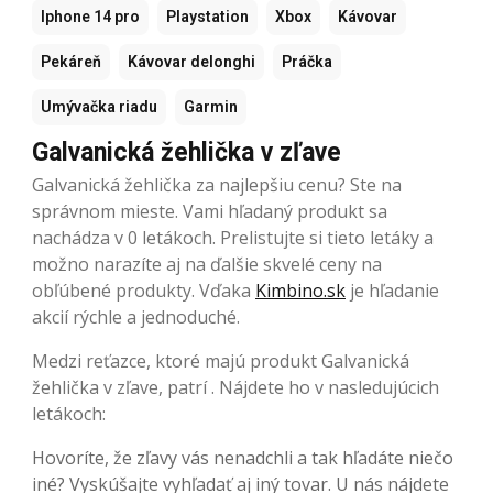
Iphone 14 pro
Playstation
Xbox
Kávovar
Pekáreň
Kávovar delonghi
Práčka
Umývačka riadu
Garmin
Galvanická žehlička v zľave
Galvanická žehlička za najlepšiu cenu? Ste na
správnom mieste. Vami hľadaný produkt sa
nachádza v 0 letákoch. Prelistujte si tieto letáky a
možno narazíte aj na ďalšie skvelé ceny na
obľúbené produkty. Vďaka
Kimbino.sk
je hľadanie
akcií rýchle a jednoduché.
Medzi reťazce, ktoré majú produkt Galvanická
žehlička v zľave, patrí . Nájdete ho v nasledujúcich
letákoch:
Hovoríte, že zľavy vás nenadchli a tak hľadáte niečo
iné? Vyskúšajte vyhľadať aj iný tovar. U nás nájdete