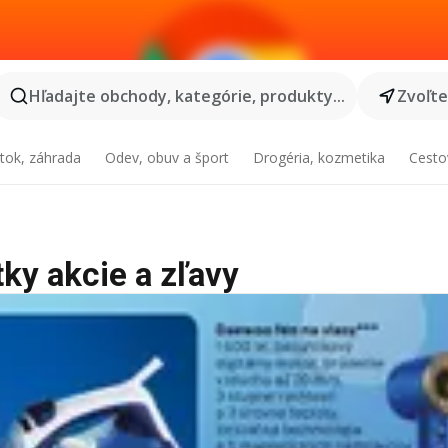
Hľadajte obchody, kategórie, produkty...
Zvoľt
tok, záhrada
Odev, obuv a šport
Drogéria, kozmetika
Cesto
tky akcie a zľavy