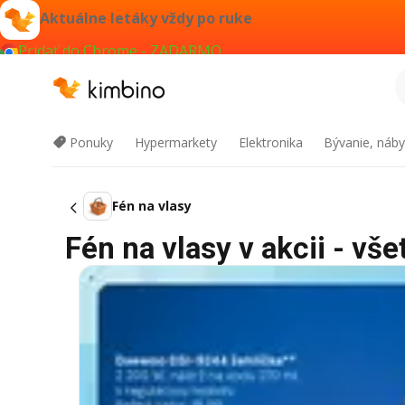
Aktuálne letáky vždy po ruke
Pridať do Chrome - ZADARMO
Ponuky
Hypermarkety
Elektronika
Bývanie, náby
Fén na vlasy
Fén na vlasy v akcii - vše