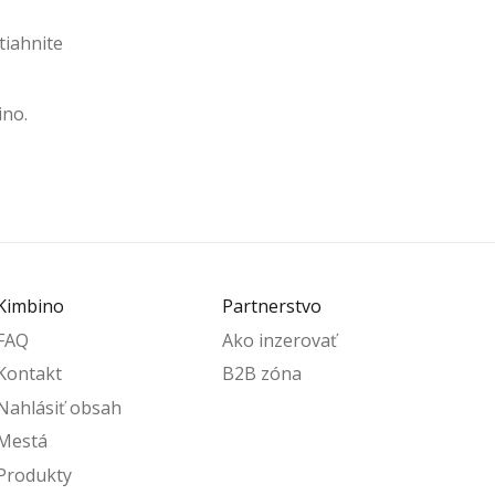
tiahnite
ino.
Kimbino
Partnerstvo
FAQ
Ako inzerovať
Kontakt
B2B zóna
Nahlásiť obsah
Mestá
Produkty