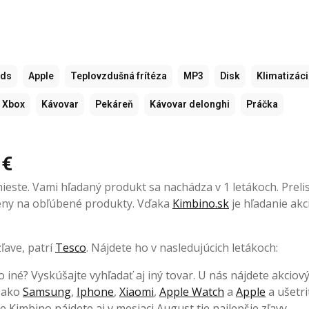
ods
Apple
Teplovzdušná frítéza
MP3
Disk
Klimatizác
Xbox
Kávovar
Pekáreň
Kávovar delonghi
Práčka
 €
este. Vami hľadaný produkt sa nachádza v 1 letákoch. Prelis
 ceny na obľúbené produkty. Vďaka
Kimbino.sk
je hľadanie akci
ľave, patrí
Tesco
. Nájdete ho v nasledujúcich letákoch:
o iné? Vyskúšajte vyhľadať aj iný tovar. U nás nájdete akciov
, ako
Samsung
,
Iphone
,
Xiaomi
,
Apple Watch
a
Apple
a ušetri
 Kimbino nájdete aj v mesiaci August tie najlepšie zľavy.