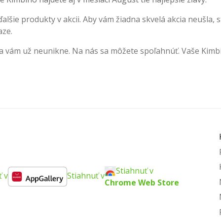
lšie produkty v akcii. Aby vám žiadna skvelá akcia neušla, s
aze.
cia vám už neunikne. Na nás sa môžete spoľahnúť. Vaše Kimb
Stiahnuť v
ť v
Stiahnuť v
Chrome Web Store