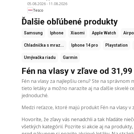
05.08.2026
-
11.08.2026
Tesco
Ďalšie obľúbené produkty
Samsung
Iphone
Xiaomi
Apple Watch
Airp
Chladnička s mraz...
Iphone 14 pro
Playstation
Umývačka riadu
Garmin
Fén na vlasy v zľave od 31,99
Fén na vlasy za najlepšiu cenu? Ste na správnom mi
tieto letáky a možno narazíte aj na ďalšie skvelé
jednoduché.
Medzi reťazce, ktoré majú produkt Fén na vlasy v z
Hovoríte, že zľavy vás nenadchli a tak hľadáte nieč
všetkých kategórií. Pozrite si akcie aj na produkty
pred nákupom si pozrite akciové letáky. Na stránke