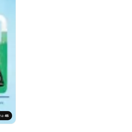
ana
46