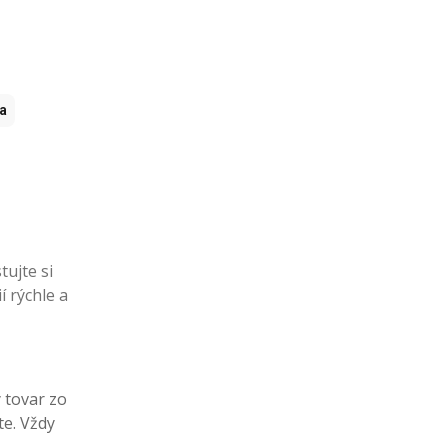
ia
tujte si
í rýchle a
ý tovar zo
te. Vždy