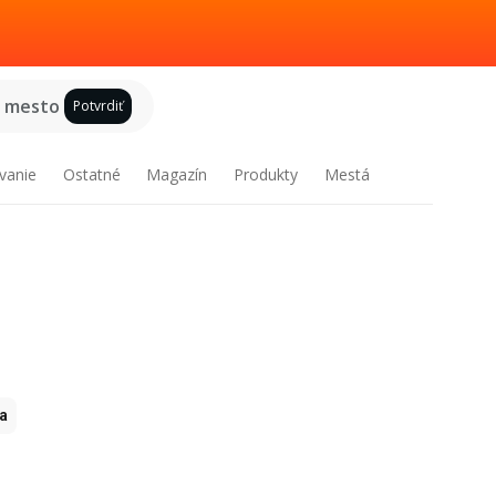
e mesto
Potvrdiť
vanie
Ostatné
Magazín
Produkty
Mestá
ia