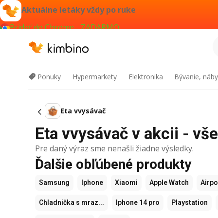
Aktuálne letáky vždy po ruke
Pridať do Chrome - ZADARMO
Ponuky
Hypermarkety
Elektronika
Bývanie, náby
Eta vvysávač
Eta vvysávač v akcii - vš
Pre daný výraz sme nenašli žiadne výsledky.
Ďalšie obľúbené produkty
Samsung
Iphone
Xiaomi
Apple Watch
Airp
Chladnička s mraz...
Iphone 14 pro
Playstation