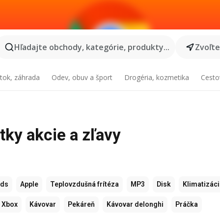
Hľadajte obchody, kategórie, produkty...
Zvoľt
tok, záhrada
Odev, obuv a šport
Drogéria, kozmetika
Cesto
etky akcie a zľavy
ods
Apple
Teplovzdušná frítéza
MP3
Disk
Klimatizác
Xbox
Kávovar
Pekáreň
Kávovar delonghi
Práčka