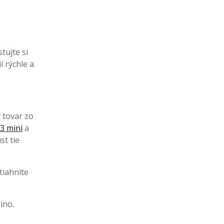
tujte si
í rýchle a
ý tovar zo
3 mini
a
st tie
tiahnite
ino.