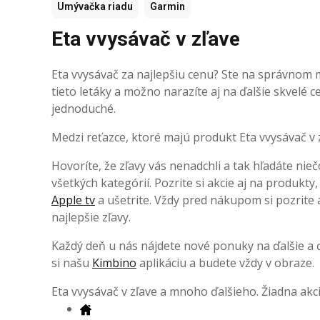
Umývačka riadu
Garmin
Eta vvysávač v zľave
Eta vvysávač za najlepšiu cenu? Ste na správnom m
tieto letáky a možno narazíte aj na ďalšie skvelé
jednoduché.
Medzi reťazce, ktoré majú produkt Eta vvysávač v zľ
Hovoríte, že zľavy vás nenadchli a tak hľadáte nieč
všetkých kategórií. Pozrite si akcie aj na produkty
Apple tv
a ušetrite. Vždy pred nákupom si pozrite a
najlepšie zľavy.
Každý deň u nás nájdete nové ponuky na ďalšie a ďa
si našu
Kimbino
aplikáciu a budete vždy v obraze.
Eta vvysávač v zľave a mnoho ďalšieho. Žiadna ak