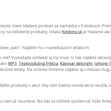
ieste. Vami hľadaný produkt sa nachádza v 0 letákoch. Prelis
 ceny na obľúbené produkty. Vďaka
Kimbino.sk
je hľadanie akci
ave, patrí . Nájdete ho v nasledujúcich letákoch:
o iné? Vyskúšajte vyhľadať aj iný tovar. U nás nájdete akciov
, ako
MP3
,
Teplovzdušná frítéza
,
Kávovar delonghi
,
Iphone 1
kciové letáky. Na stránke Kimbino nájdete aj v mesiaci Augu
lšie produkty v akcii. Aby vám žiadna skvelá akcia neušla, s
cia vám už neunikne. Na nás sa môžete spoľahnúť. Vaše Kimb