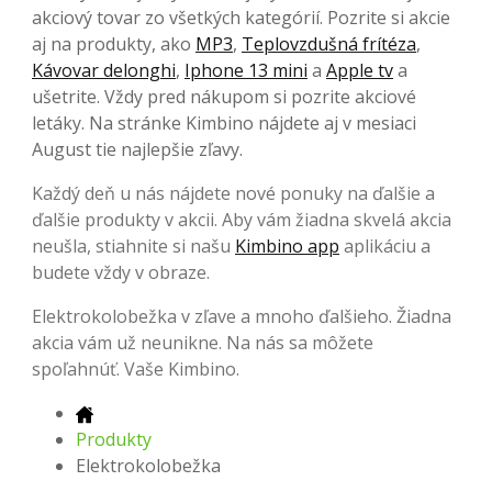
akciový tovar zo všetkých kategórií. Pozrite si akcie
aj na produkty, ako
MP3
,
Teplovzdušná frítéza
,
Kávovar delonghi
,
Iphone 13 mini
a
Apple tv
a
ušetrite. Vždy pred nákupom si pozrite akciové
letáky. Na stránke Kimbino nájdete aj v mesiaci
August tie najlepšie zľavy.
Každý deň u nás nájdete nové ponuky na ďalšie a
ďalšie produkty v akcii. Aby vám žiadna skvelá akcia
neušla, stiahnite si našu
Kimbino app
aplikáciu a
budete vždy v obraze.
Elektrokolobežka v zľave a mnoho ďalšieho. Žiadna
akcia vám už neunikne. Na nás sa môžete
spoľahnúť. Vaše Kimbino.
Produkty
Elektrokolobežka