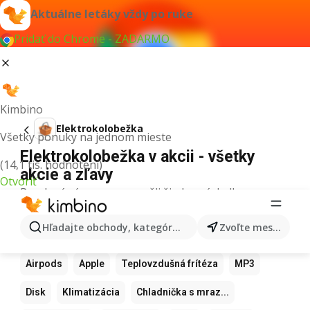
Aktuálne letáky vždy po ruke
Pridať do Chrome - ZADARMO
Kimbino
Elektrokolobežka
Všetky ponuky na jednom mieste
Elektrokolobežka v akcii - všetky
(14,1 tis. hodnotení)
akcie a zľavy
Otvoriť
Pre daný výraz sme nenašli žiadne výsledky.
Ďalšie obľúbené produkty
Hľadajte obchody, kategórie, produkty...
Zvoľte mesto
Samsung
Iphone
Xiaomi
Apple Watch
Airpods
Apple
Teplovzdušná frítéza
MP3
Disk
Klimatizácia
Chladnička s mraz...