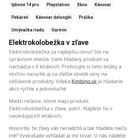
Iphone 14 pro
Playstation
Xbox
Kávovar
Pekáreň
Kávovar delonghi
Práčka
Umývačka riadu
Garmin
Elektrokolobežka v zľave
Elektrokolobežka za najlepšiu cenu? Ste na
správnom mieste. Vami hľadaný produkt sa
nachádza v 0 letákoch. Prelistujte si tieto letáky a
možno narazíte aj na ďalšie skvelé ceny na
obľúbené produkty. Vďaka
Kimbino.sk
je hľadanie
akcií rýchle a jednoduché.
Medzi reťazce, ktoré majú produkt
Elektrokolobežka v zľave, patrí . Nájdete ho v
nasledujúcich letákoch:
Hovoríte, že zľavy vás nenadchli a tak hľadáte niečo
iné? Vyskúšajte vyhľadať aj iný tovar. U nás nájdete