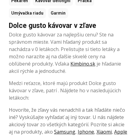
Pekáreň
Kávovar delonghi
Práčka
Umývačka riadu
Garmin
Dolce gusto kávovar v zľave
Dolce gusto kávovar za najlepšiu cenu? Ste na
správnom mieste. Vami hľadaný produkt sa
nachádza v 0 letákoch. Prelistujte si tieto letáky a
možno narazíte aj na ďalšie skvelé ceny na
obľúbené produkty. Vďaka
Kimbino.sk
je hľadanie
akcií rýchle a jednoduché.
Medzi reťazce, ktoré majú produkt Dolce gusto
kávovar v zľave, patrí . Nájdete ho v nasledujúcich
letákoch:
Hovoríte, že zľavy vás nenadchli a tak hľadáte niečo
iné? Vyskúšajte vyhľadať aj iný tovar. U nás nájdete
akciový tovar zo všetkých kategórií. Pozrite si akcie
aj na produkty, ako
Samsung
,
Iphone
,
Xiaomi
,
Apple