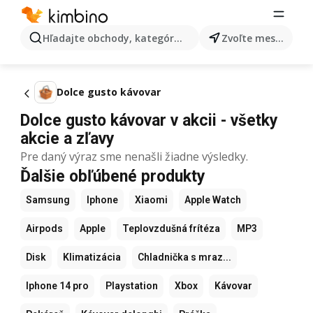
Hľadajte obchody, kategórie, produkty...
Zvoľte mesto
Dolce gusto kávovar
Dolce gusto kávovar v akcii - všetky
akcie a zľavy
Pre daný výraz sme nenašli žiadne výsledky.
Ďalšie obľúbené produkty
Samsung
Iphone
Xiaomi
Apple Watch
Airpods
Apple
Teplovzdušná frítéza
MP3
Disk
Klimatizácia
Chladnička s mraz...
Iphone 14 pro
Playstation
Xbox
Kávovar