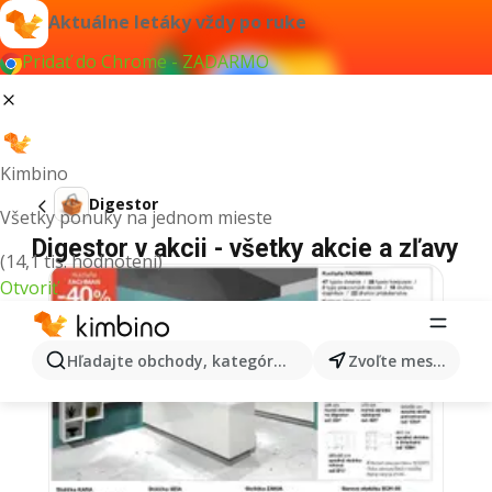
Aktuálne letáky vždy po ruke
Pridať do Chrome - ZADARMO
Kimbino
Digestor
Všetky ponuky na jednom mieste
Digestor v akcii - všetky akcie a zľavy
(14,1 tis. hodnotení)
Otvoriť
Hľadajte obchody, kategórie, produkty...
Zvoľte mesto