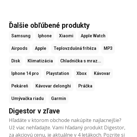
Ďalšie obľúbené produkty
Samsung
Iphone
Xiaomi
Apple Watch
Airpods
Apple
Teplovzdušná frítéza
MP3
Disk
Klimatizácia
Chladnička s mraz...
Iphone 14 pro
Playstation
Xbox
Kávovar
Pekáreň
Kávovar delonghi
Práčka
Umývačka riadu
Garmin
Digestor v zľave
Hľadáte v ktorom obchode nakúpite najlacnejšie?
Už viac nehľadajte. Vami hľadaný produkt Digestor,
za akciovú cenu, je aktuálne v 4 letákoch. Pozrite si