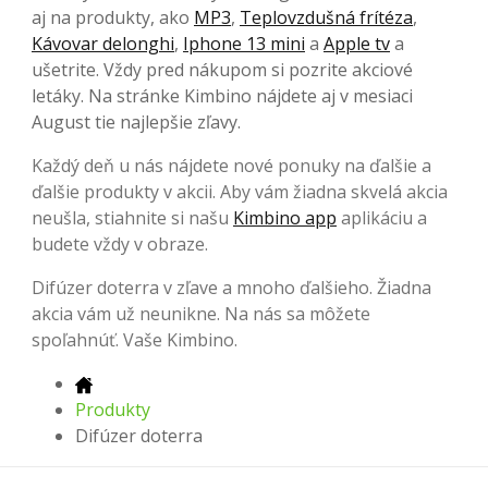
aj na produkty, ako
MP3
,
Teplovzdušná frítéza
,
Kávovar delonghi
,
Iphone 13 mini
a
Apple tv
a
ušetrite. Vždy pred nákupom si pozrite akciové
letáky. Na stránke Kimbino nájdete aj v mesiaci
August tie najlepšie zľavy.
Každý deň u nás nájdete nové ponuky na ďalšie a
ďalšie produkty v akcii. Aby vám žiadna skvelá akcia
neušla, stiahnite si našu
Kimbino app
aplikáciu a
budete vždy v obraze.
Difúzer doterra v zľave a mnoho ďalšieho. Žiadna
akcia vám už neunikne. Na nás sa môžete
spoľahnúť. Vaše Kimbino.
Produkty
Difúzer doterra