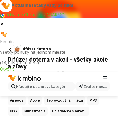
Aktuálne letáky vždy po ruke
Pridať do Chrome - ZADARMO
Kimbino
Difúzer doterra
Všetky ponuky na jednom mieste
Difúzer doterra v akcii - všetky akcie
(14,1 tis. hodnotení)
a zľavy
Otvoriť
Pre daný výraz sme nenašli žiadne výsledky.
Ďalšie obľúbené produkty
Hľadajte obchody, kategórie, produkty...
Zvoľte mesto
Samsung
Iphone
Xiaomi
Apple Watch
Airpods
Apple
Teplovzdušná frítéza
MP3
Disk
Klimatizácia
Chladnička s mraz...