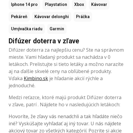
Iphone 14 pro
Playstation
Xbox
Kávovar
Pekáreň
Kávovar delonghi
Práčka
Umývačka riadu
Garmin
Difúzer doterra v zľave
Difúzer doterra za najlepšiu cenu? Ste na správnom
mieste. Vami hľadaný produkt sa nachádza v 0
letákoch. Prelistujte si tieto letáky a možno narazíte
aj na ďalšie skvelé ceny na obľúbené produkty.
Vďaka
Kimbino.sk
je hľadanie akcií rýchle a
jednoduché.
Medzi reťazce, ktoré majú produkt Difúzer doterra
v zľave, patrí . Nájdete ho v nasledujúcich letákoch:
Hovoríte, že zľavy vás nenadchli a tak hľadáte niečo
iné? Vyskúšajte vyhľadať aj iný tovar. U nás nájdete
akciový tovar zo všetkých kategórií. Pozrite si akcie