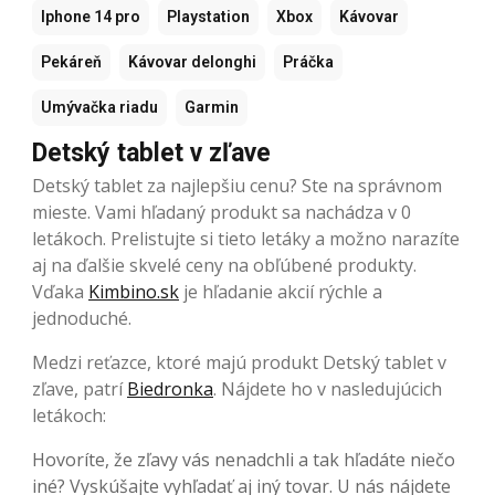
Iphone 14 pro
Playstation
Xbox
Kávovar
Pekáreň
Kávovar delonghi
Práčka
Umývačka riadu
Garmin
Detský tablet v zľave
Detský tablet za najlepšiu cenu? Ste na správnom
mieste. Vami hľadaný produkt sa nachádza v 0
letákoch. Prelistujte si tieto letáky a možno narazíte
aj na ďalšie skvelé ceny na obľúbené produkty.
Vďaka
Kimbino.sk
je hľadanie akcií rýchle a
jednoduché.
Medzi reťazce, ktoré majú produkt Detský tablet v
zľave, patrí
Biedronka
. Nájdete ho v nasledujúcich
letákoch:
Hovoríte, že zľavy vás nenadchli a tak hľadáte niečo
iné? Vyskúšajte vyhľadať aj iný tovar. U nás nájdete