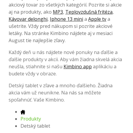
akciový tovar zo všetkých kategórií. Pozrite si akcie
aj na produkty, ako
MP3
,
Teplovzdušná frítéza
,
Kávovar delonghi
,
Iphone 13 mini
a
Apple tv
a
ušetrite. Vždy pred nákupom si pozrite akciové
letáky. Na stránke Kimbino nájdete aj v mesiaci
August tie najlepšie zľavy.
Každý deň u nás nájdete nové ponuky na ďalšie a
ďalšie produkty v akcii. Aby vám žiadna skvelá akcia
neušla, stiahnite si našu
Kimbino app
aplikáciu a
budete vždy v obraze.
Detský tablet v zľave a mnoho ďalšieho. Žiadna
akcia vám už neunikne. Na nás sa môžete
spoľahnúť. Vaše Kimbino.
Produkty
Detský tablet