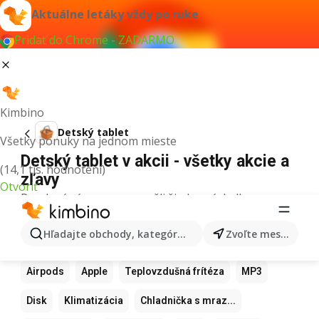
Aktuálne letáky vždy po ruke
Pridať do Chrome - ZADARMO
Kimbino
Detský tablet
Všetky ponuky na jednom mieste
Detský tablet v akcii - všetky akcie a
(14,1 tis. hodnotení)
zľavy
Otvoriť
Pre daný výraz sme nenašli žiadne výsledky.
Ďalšie obľúbené produkty
Hľadajte obchody, kategórie, produkty...
Zvoľte mesto
Samsung
Iphone
Xiaomi
Apple Watch
Airpods
Apple
Teplovzdušná frítéza
MP3
Disk
Klimatizácia
Chladnička s mraz...