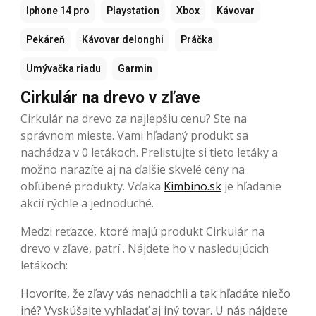
Iphone 14 pro
Playstation
Xbox
Kávovar
Pekáreň
Kávovar delonghi
Práčka
Umývačka riadu
Garmin
Cirkulár na drevo v zľave
Cirkulár na drevo za najlepšiu cenu? Ste na
správnom mieste. Vami hľadaný produkt sa
nachádza v 0 letákoch. Prelistujte si tieto letáky a
možno narazíte aj na ďalšie skvelé ceny na
obľúbené produkty. Vďaka
Kimbino.sk
je hľadanie
akcií rýchle a jednoduché.
Medzi reťazce, ktoré majú produkt Cirkulár na
drevo v zľave, patrí . Nájdete ho v nasledujúcich
letákoch:
Hovoríte, že zľavy vás nenadchli a tak hľadáte niečo
iné? Vyskúšajte vyhľadať aj iný tovar. U nás nájdete