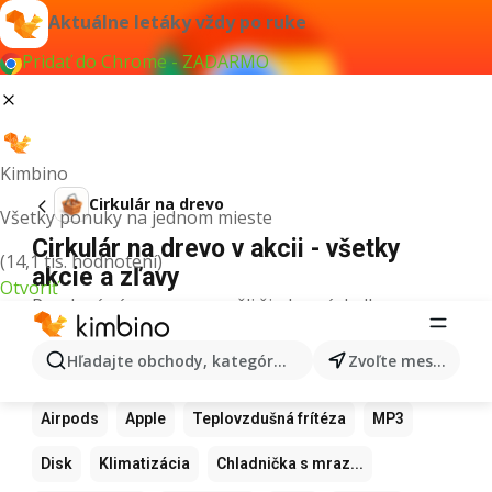
Aktuálne letáky vždy po ruke
Pridať do Chrome - ZADARMO
Kimbino
Cirkulár na drevo
Všetky ponuky na jednom mieste
Cirkulár na drevo v akcii - všetky
(14,1 tis. hodnotení)
akcie a zľavy
Otvoriť
Pre daný výraz sme nenašli žiadne výsledky.
Ďalšie obľúbené produkty
Hľadajte obchody, kategórie, produkty...
Zvoľte mesto
Samsung
Iphone
Xiaomi
Apple Watch
Airpods
Apple
Teplovzdušná frítéza
MP3
Disk
Klimatizácia
Chladnička s mraz...