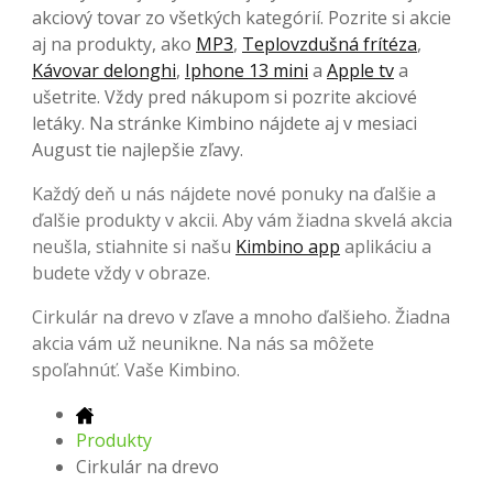
akciový tovar zo všetkých kategórií. Pozrite si akcie
aj na produkty, ako
MP3
,
Teplovzdušná frítéza
,
Kávovar delonghi
,
Iphone 13 mini
a
Apple tv
a
ušetrite. Vždy pred nákupom si pozrite akciové
letáky. Na stránke Kimbino nájdete aj v mesiaci
August tie najlepšie zľavy.
Každý deň u nás nájdete nové ponuky na ďalšie a
ďalšie produkty v akcii. Aby vám žiadna skvelá akcia
neušla, stiahnite si našu
Kimbino app
aplikáciu a
budete vždy v obraze.
Cirkulár na drevo v zľave a mnoho ďalšieho. Žiadna
akcia vám už neunikne. Na nás sa môžete
spoľahnúť. Vaše Kimbino.
Produkty
Cirkulár na drevo