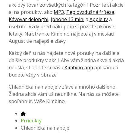
akciový tovar zo všetkých kategórií. Pozrite si akcie
aj na produkty, ako
MP3
,
Teplovzdušná frítéza
,
Kávovar delonghi
,
Iphone 13 mini
a
Apple tv
a
ušetrite. Vždy pred nákupom si pozrite akciové
letáky. Na stránke Kimbino nájdete aj v mesiaci
August tie najlepšie zľavy.
Každý deň u nás nájdete nové ponuky na ďalšie a
ďalšie produkty v akcii. Aby vám žiadna skvelá akcia
neušla, stiahnite si našu
Kimbino app
aplikáciu a
budete vždy v obraze.
Chladnička na napoje v zľave a mnoho ďalšieho.
Žiadna akcia vám už neunikne. Na nás sa môžete
spoľahnúť. Vaše Kimbino.
Produkty
Chladnička na napoje