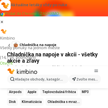
Aktuálne letáky vždy po ruke
Pridať do Chrome - ZADARMO
Kimbino
Chladnička na napoje
Všetky ponuky na jednom mieste
Chladnička na napoje v akcii - všetky
(14,1 tis. hodnotení)
akcie a zľavy
Otvoriť
Pre daný výraz sme nenašli žiadne výsledky.
Ďalšie obľúbené produkty
Hľadajte obchody, kategórie, produkty...
Zvoľte mesto
Samsung
Iphone
Xiaomi
Apple Watch
Airpods
Apple
Teplovzdušná frítéza
MP3
Disk
Klimatizácia
Chladnička s mraz...