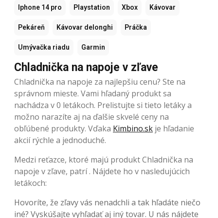
Iphone 14 pro
Playstation
Xbox
Kávovar
Pekáreň
Kávovar delonghi
Práčka
Umývačka riadu
Garmin
Chladnička na napoje v zľave
Chladnička na napoje za najlepšiu cenu? Ste na
správnom mieste. Vami hľadaný produkt sa
nachádza v 0 letákoch. Prelistujte si tieto letáky a
možno narazíte aj na ďalšie skvelé ceny na
obľúbené produkty. Vďaka
Kimbino.sk
je hľadanie
akcií rýchle a jednoduché.
Medzi reťazce, ktoré majú produkt Chladnička na
napoje v zľave, patrí . Nájdete ho v nasledujúcich
letákoch:
Hovoríte, že zľavy vás nenadchli a tak hľadáte niečo
iné? Vyskúšajte vyhľadať aj iný tovar. U nás nájdete