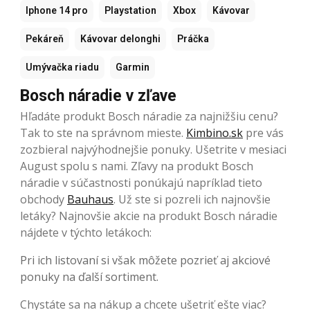
Iphone 14 pro
Playstation
Xbox
Kávovar
Pekáreň
Kávovar delonghi
Práčka
Umývačka riadu
Garmin
Bosch náradie v zľave
Hľadáte produkt Bosch náradie za najnižšiu cenu?
Tak to ste na správnom mieste.
Kimbino.sk
pre vás
zozbieral najvýhodnejšie ponuky. Ušetrite v mesiaci
August spolu s nami. Zľavy na produkt Bosch
náradie v súčastnosti ponúkajú napríklad tieto
obchody
Bauhaus
. Už ste si pozreli ich najnovšie
letáky? Najnovšie akcie na produkt Bosch náradie
nájdete v týchto letákoch:
Pri ich listovaní si však môžete pozrieť aj akciové
ponuky na ďalší sortiment.
Chystáte sa na nákup a chcete ušetriť ešte viac?