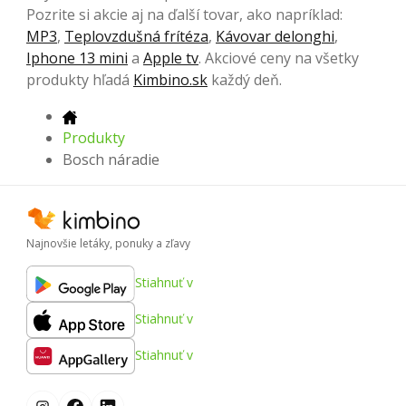
Pozrite si akcie aj na ďalší tovar, ako napríklad:
MP3
,
Teplovzdušná frítéza
,
Kávovar delonghi
,
Iphone 13 mini
a
Apple tv
. Akciové ceny na všetky
produkty hľadá
Kimbino.sk
každý deň.
Produkty
Bosch náradie
Najnovšie letáky, ponuky a zľavy
Stiahnuť v
Stiahnuť v
Stiahnuť v