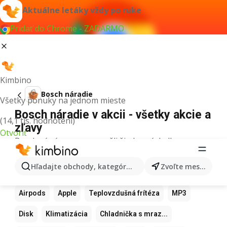
Aktuálne letáky vždy po ruke
Pridať do Chrome - ZADARMO
Kimbino
Bosch náradie
Všetky ponuky na jednom mieste
Bosch náradie v akcii - všetky akcie a
(14,1 tis. hodnotení)
zľavy
Otvoriť
Pre daný výraz sme nenašli žiadne výsledky.
Ďalšie obľúbené produkty
Hľadajte obchody, kategórie, produkty...
Zvoľte mesto
Samsung
Iphone
Xiaomi
Apple Watch
Airpods
Apple
Teplovzdušná frítéza
MP3
Disk
Klimatizácia
Chladnička s mraz...