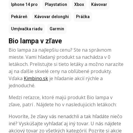
Iphone 14 pro
Playstation
Xbox
Kávovar
Pekáreň
Kávovar delonghi
Práčka
Umývačka riadu
Garmin
Bio lampa v zľave
Bio lampa za najlepšiu cenu? Ste na správnom
mieste. Vami hľadaný produkt sa nachádza v 0
letákoch. Prelistujte si tieto letáky a možno narazíte
aj na ďalšie skvelé ceny na obľúbené produkty.
Vďaka
Kimbino.sk
je hľadanie akcií rýchle a
jednoduché.
Medzi reťazce, ktoré majú produkt Bio lampa v
zľave, patrí . Nájdete ho v nasledujúcich letákoch:
Hovoríte, že zľavy vás nenadchli a tak hľadáte niečo
iné? Vyskúšajte vyhľadať aj iný tovar. U nás nájdete
akciový tovar zo všetkých kategórií. Pozrite si akcie