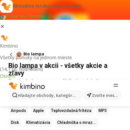
Aktuálne letáky vždy po ruke
Pridať do Chrome - ZADARMO
Kimbino
Bio lampa
Všetky ponuky na jednom mieste
Bio lampa v akcii - všetky akcie a
(14,1 tis. hodnotení)
zľavy
Otvoriť
Pre daný výraz sme nenašli žiadne výsledky.
Ďalšie obľúbené produkty
Hľadajte obchody, kategórie, produkty...
Zvoľte mesto
Samsung
Iphone
Xiaomi
Apple Watch
Airpods
Apple
Teplovzdušná frítéza
MP3
Disk
Klimatizácia
Chladnička s mraz...