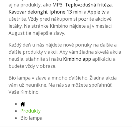
aj na produkty, ako
MP3
,
Teplovzdušná frítéza
,
Kávovar delonghi
,
Iphone 13 mini
a
Apple tv
a
ušetrite. Vždy pred nákupom si pozrite akciové
letáky. Na stránke Kimbino nájdete aj v mesiaci
August tie najlepšie zľavy.
Každý deň u nás nájdete nové ponuky na ďalšie a
ďalšie produkty v akcii. Aby vám žiadna skvelá akcia
neušla, stiahnite si našu
Kimbino app
aplikáciu a
budete vždy v obraze.
Bio lampa v zľave a mnoho ďalšieho. Žiadna akcia
vám už neunikne. Na nás sa môžete spoľahnúť.
Vaše Kimbino.
Produkty
Bio lampa