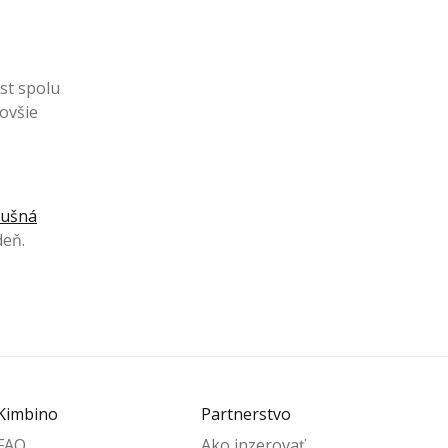
st spolu
novšie
dušná
deň.
Kimbino
Partnerstvo
FAQ
Ako inzerovať