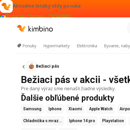
Aktuálne letáky vždy po ruke
Pridať do Chrome - ZADARMO
Ponuky
Hypermarkety
Elektronika
Byvanie, naby
Bežiaci pás
Bežiaci pás v akcii - všet
Pre daný výraz sme nenašli žiadne výsledky.
Ďalšie obľúbené produkty
Samsung
Iphone
Xiaomi
Apple Watch
Airp
Chladnička s mraz...
Iphone 14 pro
Playstation