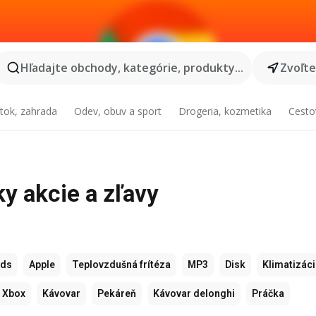
Hľadajte obchody, kategórie, produkty...
Zvoľt
tok, zahrada
Odev, obuv a sport
Drogeria, kozmetika
Cesto
ky akcie a zľavy
ods
Apple
Teplovzdušná frítéza
MP3
Disk
Klimatizác
Xbox
Kávovar
Pekáreň
Kávovar delonghi
Práčka