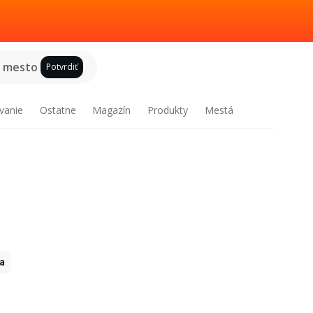
e mesto
Potvrdiť
vanie
Ostatne
Magazín
Produkty
Mestá
ia