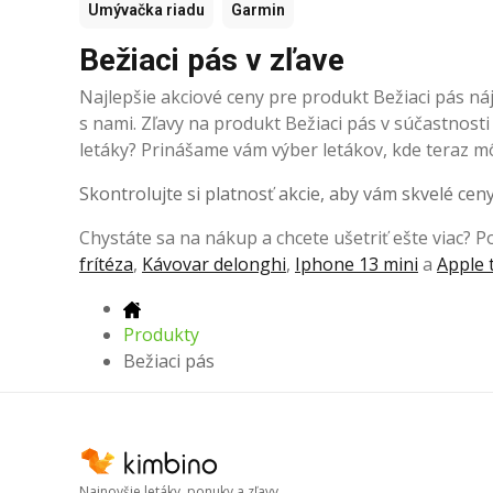
Umývačka riadu
Garmin
Bežiaci pás v zľave
Najlepšie akciové ceny pre produkt Bežiaci pás ná
s nami. Zľavy na produkt Bežiaci pás v súčastnosti 
letáky? Prinášame vám výber letákov, kde teraz mô
Skontrolujte si platnosť akcie, aby vám skvelé ceny
Chystáte sa na nákup a chcete ušetriť ešte viac? Poz
frítéza
,
Kávovar delonghi
,
Iphone 13 mini
a
Apple 
Produkty
Bežiaci pás
Najnovšie letáky, ponuky a zľavy