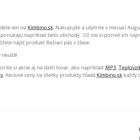
jdete len na
Kimbino.sk
. Nakupujte a ušetrite v mesiaci Augu
ponúkajú napríklad tieto obchody . Už ste si pozreli ich naj
žete nájsť produkt Bežiaci pás v zľave:
 neušli!
rite si akcie aj na ďalší tovar, ako napríklad:
MP3
,
Teplovz
tv
. Akciové ceny na všetky produkty hľadá
Kimbino.sk
každý 