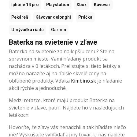
Iphone 14 pro
Playstation
Xbox
Kávovar
Pekáreň
Kávovar delonghi
Práčka
Umývačka riadu
Garmin
Baterka na svietenie v zľave
Baterka na svietenie za najlepšiu cenu? Ste na
správnom mieste. Vami hľadaný produkt sa
nachádza v 0 letákoch. Prelistujte si tieto letáky a
možno narazíte aj na ďalšie skvelé ceny na
obľúbené produkty. Vďaka
Kimbino.sk
je hľadanie
akcií rýchle a jednoduché.
Medzi reťazce, ktoré majú produkt Baterka na
svietenie v zľave, patrí . Nájdete ho v nasledujúcich
letákoch:
Hovoríte, že zľavy vás nenadchli a tak hľadáte niečo
iné? Vyskúšajte vyhľadať aj iný tovar. U nás nájdete