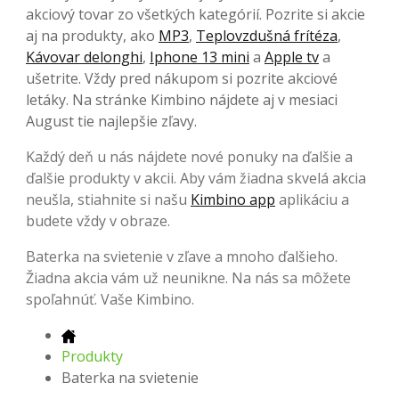
akciový tovar zo všetkých kategórií. Pozrite si akcie
aj na produkty, ako
MP3
,
Teplovzdušná frítéza
,
Kávovar delonghi
,
Iphone 13 mini
a
Apple tv
a
ušetrite. Vždy pred nákupom si pozrite akciové
letáky. Na stránke Kimbino nájdete aj v mesiaci
August tie najlepšie zľavy.
Každý deň u nás nájdete nové ponuky na ďalšie a
ďalšie produkty v akcii. Aby vám žiadna skvelá akcia
neušla, stiahnite si našu
Kimbino app
aplikáciu a
budete vždy v obraze.
Baterka na svietenie v zľave a mnoho ďalšieho.
Žiadna akcia vám už neunikne. Na nás sa môžete
spoľahnúť. Vaše Kimbino.
Produkty
Baterka na svietenie