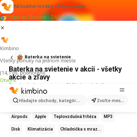
Aktuálne letáky vždy po ruke
Pridať do Chrome - ZADARMO
Kimbino
Baterka na svietenie
Všetky ponuky na jednom mieste
Baterka na svietenie v akcii - všetky
(14,1 tis. hodnotení)
akcie a zľavy
Otvoriť
Pre daný výraz sme nenašli žiadne výsledky.
Ďalšie obľúbené produkty
Hľadajte obchody, kategórie, produkty...
Zvoľte mesto
Samsung
Iphone
Xiaomi
Apple Watch
Airpods
Apple
Teplovzdušná frítéza
MP3
Disk
Klimatizácia
Chladnička s mraz...