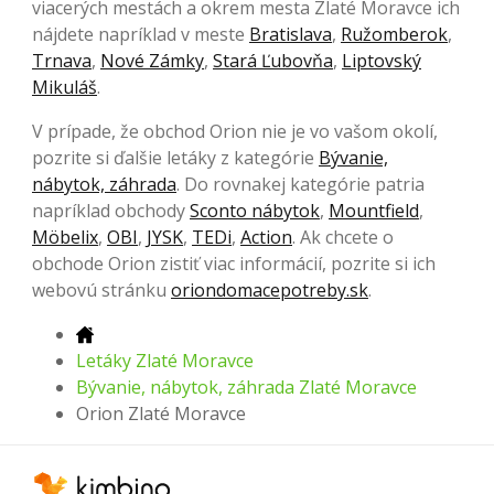
viacerých mestách a okrem mesta Zlaté Moravce ich
nájdete napríklad v meste
Bratislava
,
Ružomberok
,
Trnava
,
Nové Zámky
,
Stará Ľubovňa
,
Liptovský
Mikuláš
.
V prípade, že obchod Orion nie je vo vašom okolí,
pozrite si ďalšie letáky z kategórie
Bývanie,
nábytok, záhrada
. Do rovnakej kategórie patria
napríklad obchody
Sconto nábytok
,
Mountfield
,
Möbelix
,
OBI
,
JYSK
,
TEDi
,
Action
. Ak chcete o
obchode Orion zistiť viac informácií, pozrite si ich
webovú stránku
oriondomacepotreby.sk
.
Letáky Zlaté Moravce
Bývanie, nábytok, záhrada Zlaté Moravce
Orion Zlaté Moravce