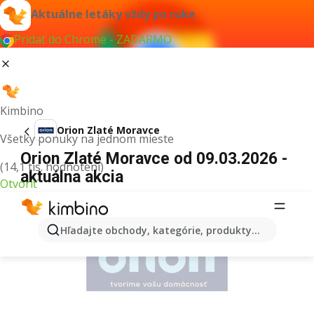
Aktuálne letáky vždy po ruke
Pridať do Chrome - ZADARMO
Kimbino
Orion Zlaté Moravce
Všetky ponuky na jednom mieste
Orion Zlaté Moravce od 09.03.2026 -
(14,1 tis. hodnotení)
aktuálna akcia
Otvoriť
REKLAMA
Hľadajte obchody, kategórie, produkty...