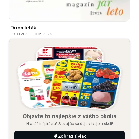
Orion leták
09.03.2026
-
30.09.2026
Objavte to najlepšie z vášho okolia
Hľadáš inšpiráciu? Sleduj čo sa deje v tvojom okolí!
Zobraziť viac