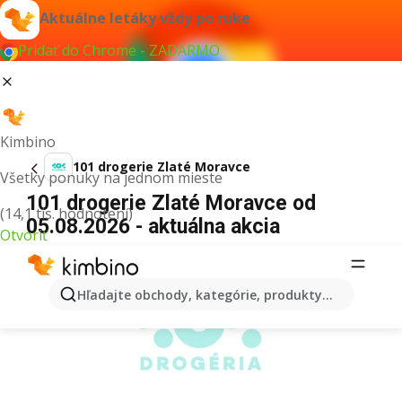
Aktuálne letáky vždy po ruke
Pridať do Chrome - ZADARMO
Kimbino
101 drogerie Zlaté Moravce
Všetky ponuky na jednom mieste
101 drogerie Zlaté Moravce od
(14,1 tis. hodnotení)
05.08.2026 - aktuálna akcia
Otvoriť
REKLAMA
Hľadajte obchody, kategórie, produkty...