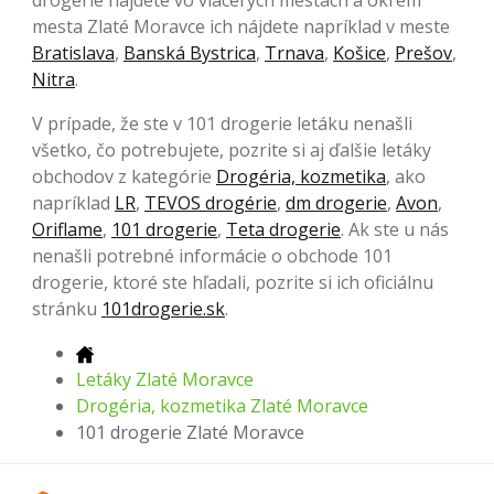
drogerie nájdete vo viacerých mestách a okrem
mesta Zlaté Moravce ich nájdete napríklad v meste
Bratislava
,
Banská Bystrica
,
Trnava
,
Košice
,
Prešov
,
Nitra
.
V prípade, že ste v 101 drogerie letáku nenašli
všetko, čo potrebujete, pozrite si aj ďalšie letáky
obchodov z kategórie
Drogéria, kozmetika
, ako
napríklad
LR
,
TEVOS drogérie
,
dm drogerie
,
Avon
,
Oriflame
,
101 drogerie
,
Teta drogerie
. Ak ste u nás
nenašli potrebné informácie o obchode 101
drogerie, ktoré ste hľadali, pozrite si ich oficiálnu
stránku
101drogerie.sk
.
Letáky Zlaté Moravce
Drogéria, kozmetika Zlaté Moravce
101 drogerie Zlaté Moravce