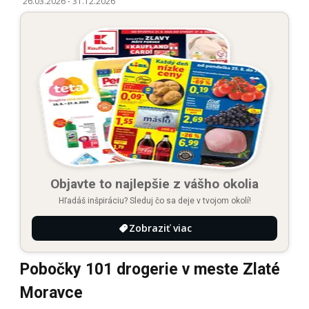
26.03.2026
-
31.12.2026
Objavte to najlepšie z vášho okolia
Hľadáš inšpiráciu? Sleduj čo sa deje v tvojom okolí!
Zobraziť viac
Pobočky 101 drogerie v meste Zlaté
Moravce