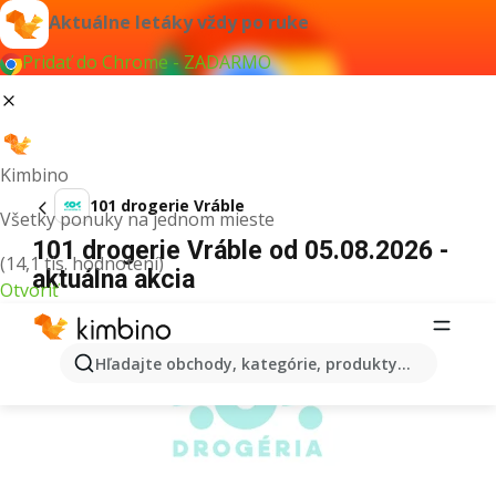
Aktuálne letáky vždy po ruke
Pridať do Chrome - ZADARMO
Kimbino
101 drogerie Vráble
Všetky ponuky na jednom mieste
101 drogerie Vráble od 05.08.2026 -
(14,1 tis. hodnotení)
aktuálna akcia
Otvoriť
REKLAMA
Hľadajte obchody, kategórie, produkty...