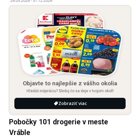
26.03.2026
-
31.12.2026
Objavte to najlepšie z vášho okolia
Hľadáš inšpiráciu? Sleduj čo sa deje v tvojom okolí!
Zobraziť viac
Pobočky 101 drogerie v meste
Vráble