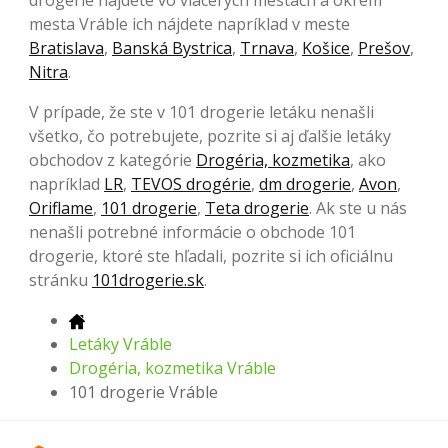
drogerie nájdete vo viacerých mestách a okrem
mesta Vráble ich nájdete napríklad v meste
Bratislava
,
Banská Bystrica
,
Trnava
,
Košice
,
Prešov
,
Nitra
.
V prípade, že ste v 101 drogerie letáku nenašli
všetko, čo potrebujete, pozrite si aj ďalšie letáky
obchodov z kategórie
Drogéria, kozmetika
, ako
napríklad
LR
,
TEVOS drogérie
,
dm drogerie
,
Avon
,
Oriflame
,
101 drogerie
,
Teta drogerie
. Ak ste u nás
nenašli potrebné informácie o obchode 101
drogerie, ktoré ste hľadali, pozrite si ich oficiálnu
stránku
101drogerie.sk
.
Letáky Vráble
Drogéria, kozmetika Vráble
101 drogerie Vráble