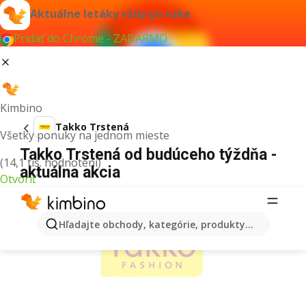
Aktuálne letáky vždy po ruke
Pridať do Chrome - ZADARMO
Kimbino
Takko Trstená
Všetky ponuky na jednom mieste
Takko Trstená od budúceho týždňa -
(14,1 tis. hodnotení)
aktuálna akcia
Otvoriť
REKLAMA
Hľadajte obchody, kategórie, produkty...