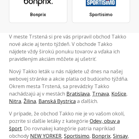
Bonprix
Sportisimo
V meste Trstená si pre vás pripravil obchod Takko
nové akcie aj tento týždeň. V obchode Takko
nájdete vždy širokú ponuku tovarov a vďaka ich
pravidleným akciám môžete aj ušetriť.
Nový Takko leták u nás nájdete už dnes na našej
webovej stránke a akcie platia od budúceho týždňa.
Okrem mesta Trstená, sa prevádzky Takko
nachádzajú aj v mestách
Bratislava
,
Trnava
,
Košice
,
Nitra
,
Žilina
,
Banská Bystrica
a ďalších.
V prípade, že obchod Takko nie je vo vašom okolí,
pozrite si ďalšie letáky z kategórie
Odev, obuv a
šport
. Do rovnakej kategórie patria napríklad
obchody
NEW YORKER
,
Sportisimo
,
Bonprix
,
Sinsay
,