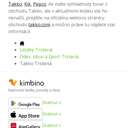
Takko
,
Kik
,
Pepco
. Ak máte vyhliadnutý tovar z
obchodu Takko, ale v aktuálnom letáku ste ho
nenašli, prejdite na oficiálnu webovú stránku
obchodu
takko.com
a možno práve tu nájdete viac
informácií.
Letáky Trstená
Odev, obuv a šport Trstená
Takko Trstená
Najnovšie letáky, ponuky a zľavy
Stiahnuť v
Stiahnuť v
Stiahnuť v