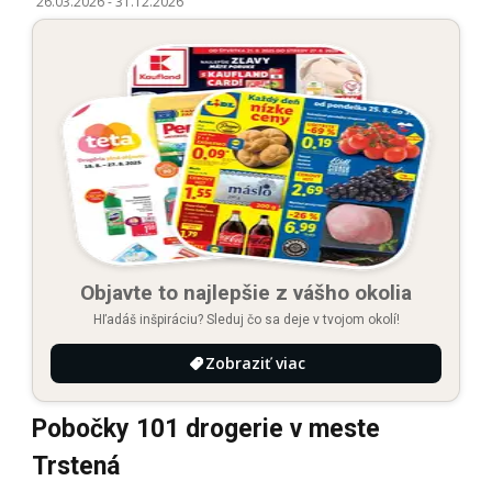
26.03.2026
-
31.12.2026
Objavte to najlepšie z vášho okolia
Hľadáš inšpiráciu? Sleduj čo sa deje v tvojom okolí!
Zobraziť viac
Pobočky 101 drogerie v meste
Trstená