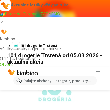
Aktuálne letáky vždy po ruke
Pridať do Chrome - ZADARMO
Kimbino
101 drogerie Trstená
Všetky ponuky na jednom mieste
101 drogerie Trstená od 05.08.2026 -
(14,1 tis. hodnotení)
aktuálna akcia
Otvoriť
REKLAMA
Hľadajte obchody, kategórie, produkty...