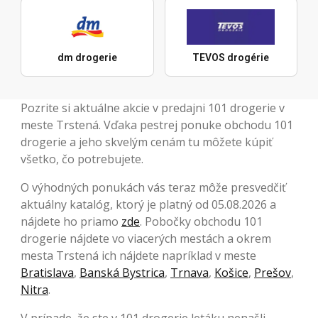
dm drogerie
TEVOS drogérie
Pozrite si aktuálne akcie v predajni 101 drogerie v
meste Trstená. Vďaka pestrej ponuke obchodu 101
drogerie a jeho skvelým cenám tu môžete kúpiť
všetko, čo potrebujete.
O výhodných ponukách vás teraz môže presvedčiť
aktuálny katalóg, ktorý je platný od 05.08.2026 a
nájdete ho priamo
zde
. Pobočky obchodu 101
drogerie nájdete vo viacerých mestách a okrem
mesta Trstená ich nájdete napríklad v meste
Bratislava
,
Banská Bystrica
,
Trnava
,
Košice
,
Prešov
,
Nitra
.