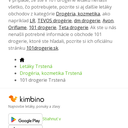
V prípade, že ste v 101 drogerie letáku nenašli
všetko, čo potrebujete, pozrite si aj ďalšie letáky
obchodov z kategórie
Drogéria, kozmetika
, ako
napríklad
LR
,
TEVOS drogérie
,
dm drogerie
,
Avon
,
Oriflame
,
101 drogerie
,
Teta drogerie
. Ak ste u nás
nenašli potrebné informácie o obchode 101
drogerie, ktoré ste hľadali, pozrite si ich oficiálnu
stránku
101drogerie.sk
.
Letáky Trstená
Drogéria, kozmetika Trstená
101 drogerie Trstená
Najnovšie letáky, ponuky a zľavy
Stiahnuť v