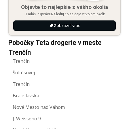
Objavte to najlepšie z vášho okolia
Hľadáš inšpiráciu? Sleduj čo sa deje v tvojom okolí!
Zobraziť viac
Pobočky Teta drogerie v meste
Trenčín
Trenčín
Šoltésovej
Trenčín
Bratislavská
Nové Mesto nad Váhom
J. Weisseho 9