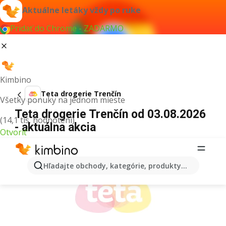
Aktuálne letáky vždy po ruke
Pridať do Chrome - ZADARMO
Kimbino
Teta drogerie Trenčín
Všetky ponuky na jednom mieste
Teta drogerie Trenčín od 03.08.2026
(14,1 tis. hodnotení)
- aktuálna akcia
Otvoriť
REKLAMA
Hľadajte obchody, kategórie, produkty...