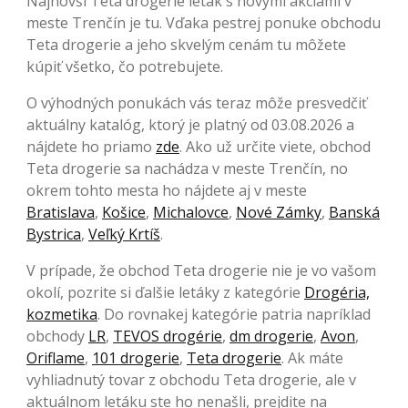
Najnovší Teta drogerie leták s novými akciami v
meste Trenčín je tu. Vďaka pestrej ponuke obchodu
Teta drogerie a jeho skvelým cenám tu môžete
kúpiť všetko, čo potrebujete.
O výhodných ponukách vás teraz môže presvedčiť
aktuálny katalóg, ktorý je platný od 03.08.2026 a
nájdete ho priamo
zde
. Ako už určite viete, obchod
Teta drogerie sa nachádza v meste Trenčín, no
okrem tohto mesta ho nájdete aj v meste
Bratislava
,
Košice
,
Michalovce
,
Nové Zámky
,
Banská
Bystrica
,
Veľký Krtíš
.
V prípade, že obchod Teta drogerie nie je vo vašom
okolí, pozrite si ďalšie letáky z kategórie
Drogéria,
kozmetika
. Do rovnakej kategórie patria napríklad
obchody
LR
,
TEVOS drogérie
,
dm drogerie
,
Avon
,
Oriflame
,
101 drogerie
,
Teta drogerie
. Ak máte
vyhliadnutý tovar z obchodu Teta drogerie, ale v
aktuálnom letáku ste ho nenašli, prejdite na