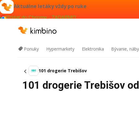
Aktuálne letáky vždy po ruke
Pridať do Chrome - ZADARMO
Ponuky
Hypermarkety
Elektronika
Bývanie, náby
101 drogerie Trebišov
101 drogerie Trebišov od