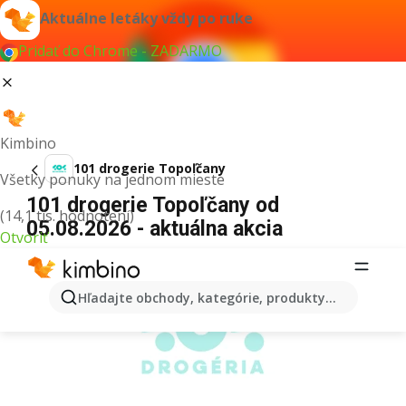
Aktuálne letáky vždy po ruke
Pridať do Chrome - ZADARMO
Kimbino
101 drogerie Topoľčany
Všetky ponuky na jednom mieste
101 drogerie Topoľčany od
(14,1 tis. hodnotení)
05.08.2026 - aktuálna akcia
Otvoriť
REKLAMA
Hľadajte obchody, kategórie, produkty...