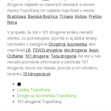
drogerie nájdete vo viacerých mestách a okrem
mesta Topoľčany ich nájdete napríklad v meste
Bratislava
,
Banská Bystrica
,
Trnava
,
Košice
,
Prešov
,
Nitra
.
V prípade, že ste v 101 drogerie letáku nenašli
všetko, čo potrebujete, pozrite si aj ďalšie letáky
obchodov z kategórie
Drogéria, kozmetika
, ako
napríklad
LR
,
TEVOS drogérie
,
dm drogerie
,
Avon
,
Oriflame
,
101 drogerie
,
Teta drogerie
. Ak ste u nás
nenašli potrebné informácie o obchode 101
drogerie, ktoré ste hľadali, pozrite si ich oficiálnu
stránku
101drogerie.sk
.
Letáky Topoľčany
Drogéria, kozmetika Topoľčany
101 drogerie Topoľčany