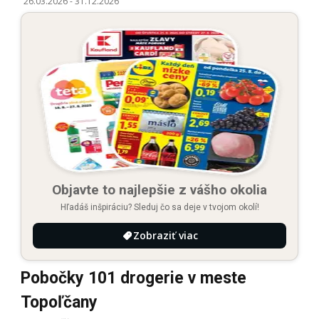
26.03.2026
-
31.12.2026
Objavte to najlepšie z vášho okolia
Hľadáš inšpiráciu? Sleduj čo sa deje v tvojom okolí!
Zobraziť viac
Pobočky 101 drogerie v meste
Topoľčany