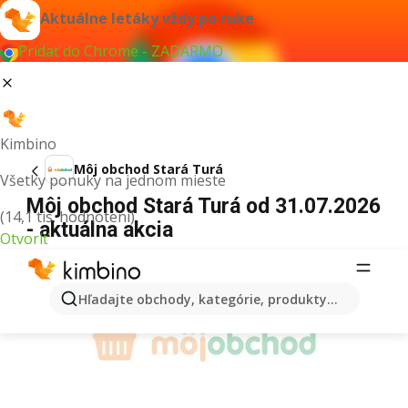
Aktuálne letáky vždy po ruke
Pridať do Chrome - ZADARMO
Kimbino
Môj obchod Stará Turá
Všetky ponuky na jednom mieste
Môj obchod Stará Turá od 31.07.2026
(14,1 tis. hodnotení)
- aktuálna akcia
Otvoriť
REKLAMA
Hľadajte obchody, kategórie, produkty...