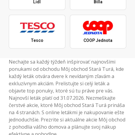
Lidl
Billa
Tesco
COOP Jednota
Nechajte sa každý týždeň inšpirovať najnovšími
ponukami od obchodu Môj obchod Stará Turá, kde
každý leták otvára dvere k nevídaným zľavám a
exkluzívnym akciám. Prelistujte si celý leták a
objavte top ponuky, ktoré sú tu práve pre vás.
Najnovší leták platí od 31.07.2026. Nezmeškajte
čerstvé akcie, ktoré Môj obchod Stará Turá prináša
na 4 stranách. S online letákmi je nakupovanie ešte
jednoduchšie. Prezrite si aktuálne akcie Môj obchod
z pohodlia vášho domova a plánujte svoj nákup
efektívne a pohodlne.