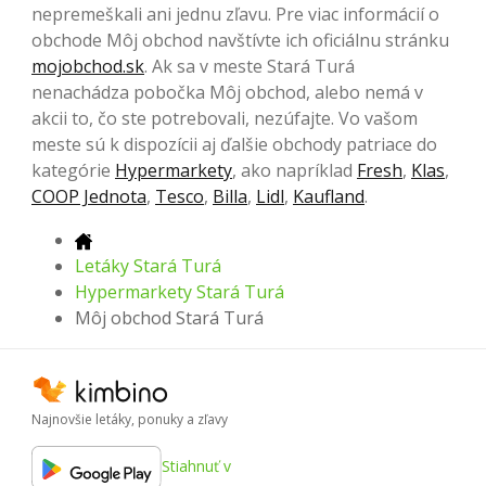
nepremeškali ani jednu zľavu. Pre viac informácií o
obchode Môj obchod navštívte ich oficiálnu stránku
mojobchod.sk
. Ak sa v meste Stará Turá
nenachádza pobočka Môj obchod, alebo nemá v
akcii to, čo ste potrebovali, nezúfajte. Vo vašom
meste sú k dispozícii aj ďalšie obchody patriace do
kategórie
Hypermarkety
, ako napríklad
Fresh
,
Klas
,
COOP Jednota
,
Tesco
,
Billa
,
Lidl
,
Kaufland
.
Letáky Stará Turá
Hypermarkety Stará Turá
Môj obchod Stará Turá
Najnovšie letáky, ponuky a zľavy
Stiahnuť v