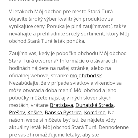
V letákoch Môj obchod pre mesto Stará Turá
objavíte široký výber kvalitných produktov za
vynikajúce ceny. Ponuka je plná zaujímavostí, takže
neváhajte a prehliadnite si celý sortiment, ktorý Môj
obchod Stará Turá leták ponúka.
Zaujíma vás, kedy je pobočka obchodu Môj obchod
Stará Turá otvorená? Informácie o otávaracích
hodinách nájdete na našej stránke, alebo na
oficiálnej webovej stránke
mojobchod.sk
.
Nezabúdajte, že v prípade sviatkov a víkendov sa
môže otváracia doba meniť. Môj obchod a jeho
pobočky môžete nájsť aj v iných slovenských
mestách, vrátane
Bratislava
,
Dunajská Streda
,
Prešov
,
Košice
,
Banská Bystrica
,
Komárno
. Na
našom webe si môžete byť istí, že nájdete vždy
aktuálny leták Môj obchod Stará Turá. Dennodenne
pre vás zhromažďujeme letáky, aby ste