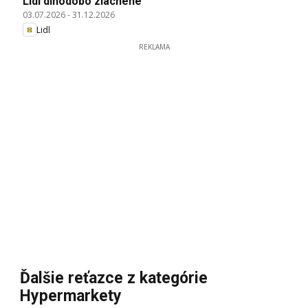
Lidl dlhodobo zlacnené
03.07.2026
-
31.12.2026
Lidl
REKLAMA
Ďalšie reťazce z kategórie
Hypermarkety