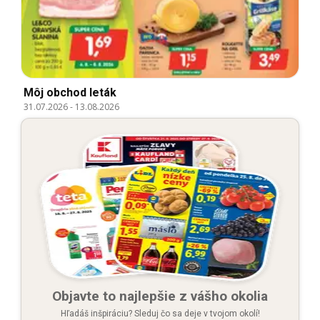
Môj obchod leták
31.07.2026
-
13.08.2026
Objavte to najlepšie z vášho okolia
Hľadáš inšpiráciu? Sleduj čo sa deje v tvojom okolí!