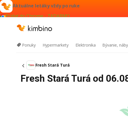
Aktuálne letáky vždy po ruke
Pridať do Chrome - ZADARMO
Ponuky
Hypermarkety
Elektronika
Bývanie, náby
Fresh Stará Turá
Fresh Stará Turá od 06.0