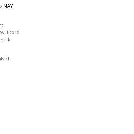
ko
NAY
nt
ov, ktoré
 sú k
lších