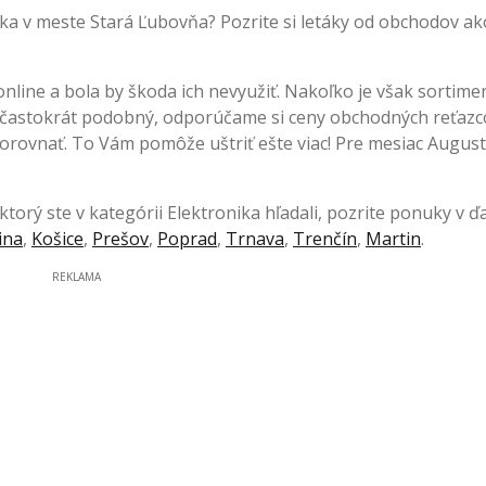
ka v meste Stará Ľubovňa? Pozrite si letáky od obchodov a
nline a bola by škoda ich nevyužiť. Nakoľko je však sortime
e častokrát podobný, odporúčame si ceny obchodných reťazc
rovnať. To Vám pomôže uštriť ešte viac! Pre mesiac August
torý ste v kategórii Elektronika hľadali, pozrite ponuky v ďa
lina
,
Košice
,
Prešov
,
Poprad
,
Trnava
,
Trenčín
,
Martin
.
REKLAMA