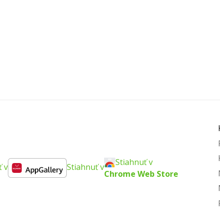
Stiahnuť v
ť v
Stiahnuť v
Chrome Web Store