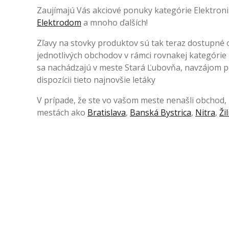
Zaujímajú Vás akciové ponuky kategórie Elektroni
Elektrodom
a mnoho ďalších!
Zľavy na stovky produktov sú tak teraz dostupné o
jednotlivých obchodov v rámci rovnakej kategóri
sa nachádzajú v meste Stará Ľubovňa, navzájom po
dispozícii tieto najnovšie letáky
V prípade, že ste vo vašom meste nenašli obchod, k
mestách ako
Bratislava
,
Banská Bystrica
,
Nitra
,
Ži