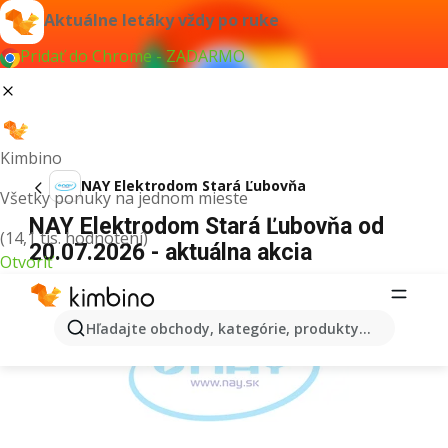
Aktuálne letáky vždy po ruke
Pridať do Chrome - ZADARMO
Kimbino
NAY Elektrodom Stará Ľubovňa
Všetky ponuky na jednom mieste
NAY Elektrodom Stará Ľubovňa od
(14,1 tis. hodnotení)
20.07.2026 - aktuálna akcia
Otvoriť
REKLAMA
Hľadajte obchody, kategórie, produkty...