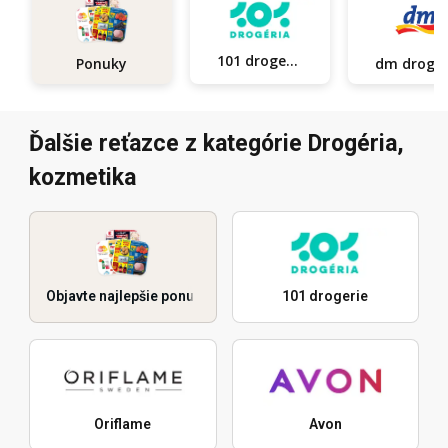
101 drogerie
Ponuky
dm d
Ďalšie reťazce z kategórie Drogéria,
kozmetika
Objavte najlepšie ponuky
101 drogerie
Oriflame
Avon