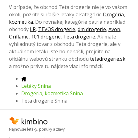
V prípade, že obchod Teta drogerie nie je vo vašom
okolí, pozrite si ďalšie letáky z kategórie
Drogéria,
kozmetika
. Do rovnakej kategórie patria napríklad
obchody
LR
,
TEVOS drogérie
,
dm drogerie
,
Avon
,
Oriflame
,
101 drogerie
,
Teta drogerie
. Ak máte
vyhliadnutý tovar z obchodu Teta drogerie, ale v
aktuálnom letáku ste ho nenašli, prejdite na
oficiálnu webovú stránku obchodu
tetadrogerie.sk
a možno práve tu nájdete viac informácií.
Letáky Snina
Drogéria, kozmetika Snina
Teta drogerie Snina
Najnovšie letáky, ponuky a zľavy