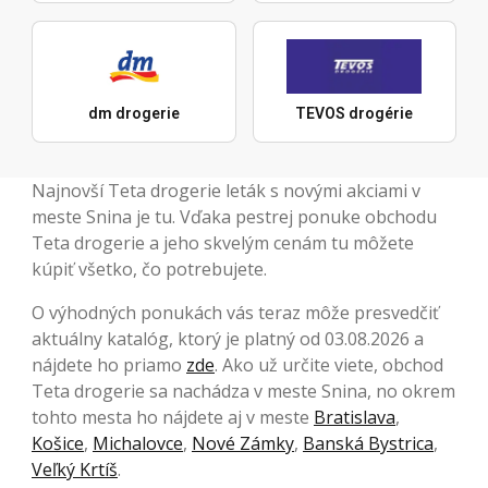
dm drogerie
TEVOS drogérie
Najnovší Teta drogerie leták s novými akciami v
meste Snina je tu. Vďaka pestrej ponuke obchodu
Teta drogerie a jeho skvelým cenám tu môžete
kúpiť všetko, čo potrebujete.
O výhodných ponukách vás teraz môže presvedčiť
aktuálny katalóg, ktorý je platný od 03.08.2026 a
nájdete ho priamo
zde
. Ako už určite viete, obchod
Teta drogerie sa nachádza v meste Snina, no okrem
tohto mesta ho nájdete aj v meste
Bratislava
,
Košice
,
Michalovce
,
Nové Zámky
,
Banská Bystrica
,
Veľký Krtíš
.