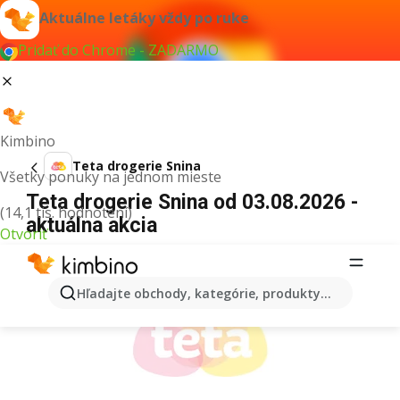
Aktuálne letáky vždy po ruke
Pridať do Chrome - ZADARMO
Kimbino
Teta drogerie Snina
Všetky ponuky na jednom mieste
Teta drogerie Snina od 03.08.2026 -
(14,1 tis. hodnotení)
aktuálna akcia
Otvoriť
REKLAMA
Hľadajte obchody, kategórie, produkty...