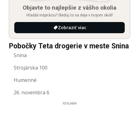
Objavte to najlepšie z vášho okolia
Hľadáš inšpiráciu? Sleduj čo sa deje v tvojom okolí!
Zobraziť viac
Pobočky Teta drogerie v meste Snina
Snina
Strojárska 100
Humenné
26. novembra 6
REKLAMA