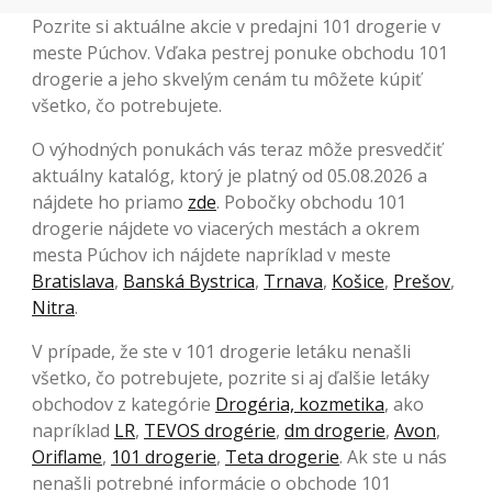
Pozrite si aktuálne akcie v predajni 101 drogerie v
meste Púchov. Vďaka pestrej ponuke obchodu 101
drogerie a jeho skvelým cenám tu môžete kúpiť
všetko, čo potrebujete.
O výhodných ponukách vás teraz môže presvedčiť
aktuálny katalóg, ktorý je platný od 05.08.2026 a
nájdete ho priamo
zde
. Pobočky obchodu 101
drogerie nájdete vo viacerých mestách a okrem
mesta Púchov ich nájdete napríklad v meste
Bratislava
,
Banská Bystrica
,
Trnava
,
Košice
,
Prešov
,
Nitra
.
V prípade, že ste v 101 drogerie letáku nenašli
všetko, čo potrebujete, pozrite si aj ďalšie letáky
obchodov z kategórie
Drogéria, kozmetika
, ako
napríklad
LR
,
TEVOS drogérie
,
dm drogerie
,
Avon
,
Oriflame
,
101 drogerie
,
Teta drogerie
. Ak ste u nás
nenašli potrebné informácie o obchode 101