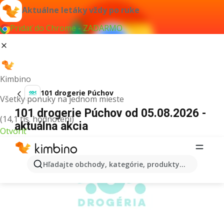
Aktuálne letáky vždy po ruke
Pridať do Chrome - ZADARMO
Kimbino
101 drogerie Púchov
Všetky ponuky na jednom mieste
101 drogerie Púchov od 05.08.2026 -
(14,1 tis. hodnotení)
aktuálna akcia
Otvoriť
REKLAMA
Hľadajte obchody, kategórie, produkty...