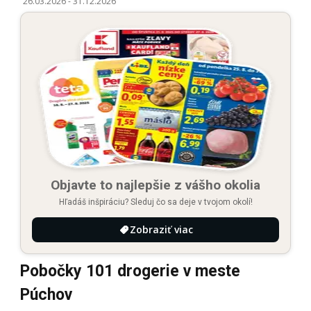
26.03.2026
-
31.12.2026
Objavte to najlepšie z vášho okolia
Hľadáš inšpiráciu? Sleduj čo sa deje v tvojom okolí!
Zobraziť viac
Pobočky 101 drogerie v meste
Púchov