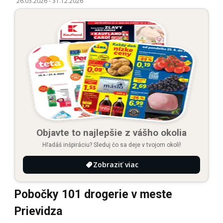
26.03.2026
-
31.12.2026
Objavte to najlepšie z vášho okolia
Hľadáš inšpiráciu? Sleduj čo sa deje v tvojom okolí!
Zobraziť viac
Pobočky 101 drogerie v meste
Prievidza