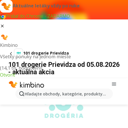
Aktuálne letáky vždy po ruke
Pridať do Chrome - ZADARMO
Kimbino
101 drogerie Prievidza
Všetky ponuky na jednom mieste
101 drogerie Prievidza od 05.08.2026
(14,1 tis. hodnotení)
- aktuálna akcia
Otvoriť
REKLAMA
Hľadajte obchody, kategórie, produkty...