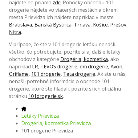
nájdete ho priamo
zde
. Pobočky obchodu 101
drogerie nájdete vo viacerých mestách a okrem
mesta Prievidza ich nájdete napríklad v meste
Bratislava
,
Banská Bystrica
,
Trnava
,
Košice
,
Prešov
,
Nitra
.
V prípade, že ste v 101 drogerie letáku nenašli
všetko, čo potrebujete, pozrite si aj ďalšie letáky
obchodov z kategórie
Drogéria, kozmetika
, ako
napríklad
LR
,
TEVOS drogérie
,
dm drogerie
,
Avon
,
Oriflame
,
101 drogerie
,
Teta drogerie
. Ak ste u nás
nenašli potrebné informácie o obchode 101
drogerie, ktoré ste hľadali, pozrite si ich oficiálnu
stránku
101drogerie.sk
.
Letáky Prievidza
Drogéria, kozmetika Prievidza
101 drogerie Prievidza