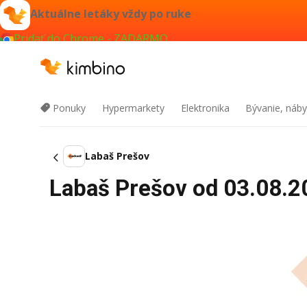
Aktuálne letáky vždy po ruke
Pridať do Chrome - ZADARMO
Ponuky
Hypermarkety
Elektronika
Bývanie, náby
Labaš Prešov
Labaš Prešov od 03.08.20