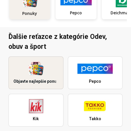
Pepco
Deichma
Ponuky
Ďalšie reťazce z kategórie Odev,
obuv a šport
Objavte najlepšie ponuky
Pepco
Kik
Takko