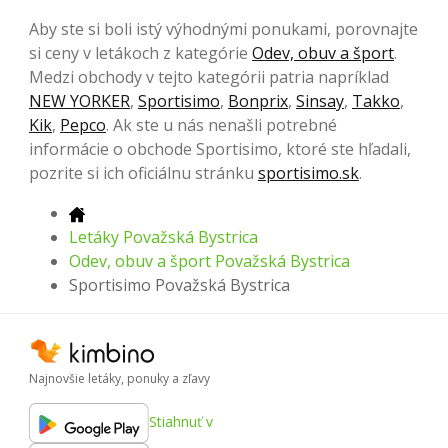
Aby ste si boli istý výhodnými ponukami, porovnajte
si ceny v letákoch z kategórie
Odev, obuv a šport
.
Medzi obchody v tejto kategórii patria napríklad
NEW YORKER
,
Sportisimo
,
Bonprix
,
Sinsay
,
Takko
,
Kik
,
Pepco
. Ak ste u nás nenašli potrebné
informácie o obchode Sportisimo, ktoré ste hľadali,
pozrite si ich oficiálnu stránku
sportisimo.sk
.
Letáky Považská Bystrica
Odev, obuv a šport Považská Bystrica
Sportisimo Považská Bystrica
Najnovšie letáky, ponuky a zľavy
Stiahnuť v