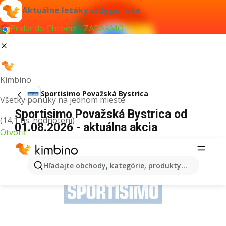
Aktuálne letáky vždy po ruke
Pridať do Chrome - ZADARMO
Kimbino
Sportisimo Považská Bystrica
Všetky ponuky na jednom mieste
Sportisimo Považská Bystrica od
(14,1 tis. hodnotení)
01.08.2026 - aktuálna akcia
Otvoriť
REKLAMA
Hľadajte obchody, kategórie, produkty...