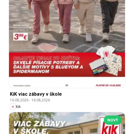
KiK viac zábavy v škole
10.08.2026
-
16.08.2026
Kik
NOVÝ