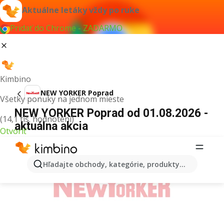
Aktuálne letáky vždy po ruke
Pridať do Chrome - ZADARMO
Kimbino
NEW YORKER Poprad
Všetky ponuky na jednom mieste
NEW YORKER Poprad od 01.08.2026 -
(14,1 tis. hodnotení)
aktuálna akcia
Otvoriť
REKLAMA
Hľadajte obchody, kategórie, produkty...