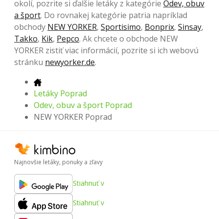
okolí, pozrite si ďalšie letáky z kategórie
Odev, obuv
a šport
. Do rovnakej kategórie patria napríklad
obchody
NEW YORKER
,
Sportisimo
,
Bonprix
,
Sinsay
,
Takko
,
Kik
,
Pepco
. Ak chcete o obchode NEW
YORKER zistiť viac informácií, pozrite si ich webovú
stránku
newyorker.de
.
Letáky Poprad
Odev, obuv a šport Poprad
NEW YORKER Poprad
Najnovšie letáky, ponuky a zľavy
Stiahnuť v
Stiahnuť v