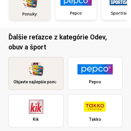
Pepco
Sportisi
Ponuky
Ďalšie reťazce z kategórie Odev,
obuv a šport
Objavte najlepšie ponuky
Pepco
Kik
Takko