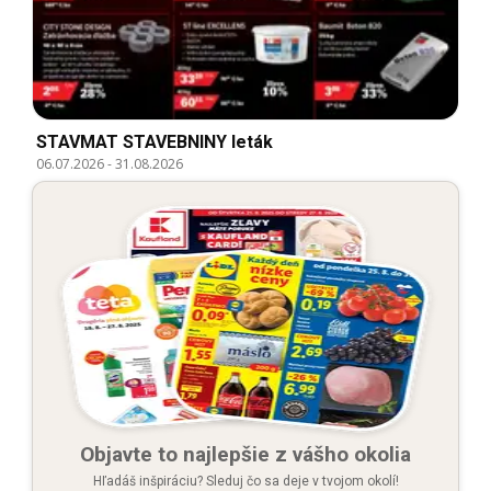
STAVMAT STAVEBNINY leták
06.07.2026
-
31.08.2026
Objavte to najlepšie z vášho okolia
Hľadáš inšpiráciu? Sleduj čo sa deje v tvojom okolí!