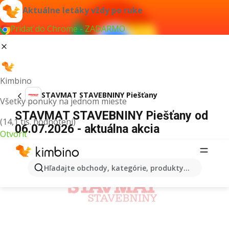
Aktuálne letáky vždy po ruke
Pridať do Chrome - ZADARMO
Kimbino
STAVMAT STAVEBNINY Piešťany
Všetky ponuky na jednom mieste
STAVMAT STAVEBNINY Piešťany od
(14,1 tis. hodnotení)
06.07.2026 - aktuálna akcia
Otvoriť
REKLAMA
Hľadajte obchody, kategórie, produkty...