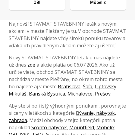
OBI
Möbelix
Najnovší STAVMAT STAVEBNINY leták s novými
akciami v meste Piešťany je tu. V obchode STAVMAT
STAVEBNINY nájdete vždy širokú ponuku tovarov a
vďaka ich pravidleným akciám môžete aj ušetriť.
Nový STAVMAT STAVEBNINY leták u nás nájdete
už dnes
zde
a akcie platia od 06.07.2026. Ako už
určite viete, obchod STAVMAT STAVEBNINY sa
nachádza v meste Piešťany, no okrem tohto mesta
ho nájdete aj v meste
Bratislava
,
Šaľa
,
Liptovský
Mikuláš
,
Banská Bystrica
,
Michalovce
,
Prešov
.
Aby ste si boli istý výhodnými ponukami, porovnajte
si ceny v letákoch z kategórie
Bývanie, nábytok,
záhrada
. Medzi obchody v tejto kategórii patria
napríklad
Sconto nábytok
,
Mountfield
,
Möbelix
,
OBI
,
JYSK
,
TEDi
,
Action
. Ak ste u nás nenašli