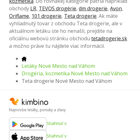
kozmetika
. Do rovnakej kategórie patria napríklad
obchody
LR
,
TEVOS drogérie
,
dm drogerie
,
Avon
,
Oriflame
,
101 drogerie
,
Teta drogerie
. Ak máte
vyhliadnutý tovar z obchodu Teta drogerie, ale v
aktuálnom letáku ste ho nenašli, prejdite na
oficiálnu webovú stránku obchodu
tetadrogerie.sk
a možno práve tu nájdete viac informácií.
Letáky Nové Mesto nad Váhom
Drogéria, kozmetika Nové Mesto nad Váhom
Teta drogerie Nové Mesto nad Váhom
Najnovšie letáky, ponuky a zľavy
Stiahnuť v
Stiahnuť v