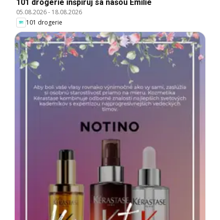
101 drogerie inšpiruj sa našou Emilie
05.08.2026
-
18.08.2026
101 drogerie