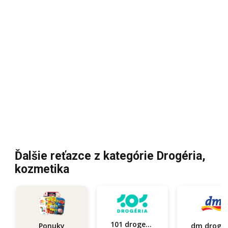
Ďalšie reťazce z kategórie Drogéria,
kozmetika
101 drogerie
Ponuky
dm d