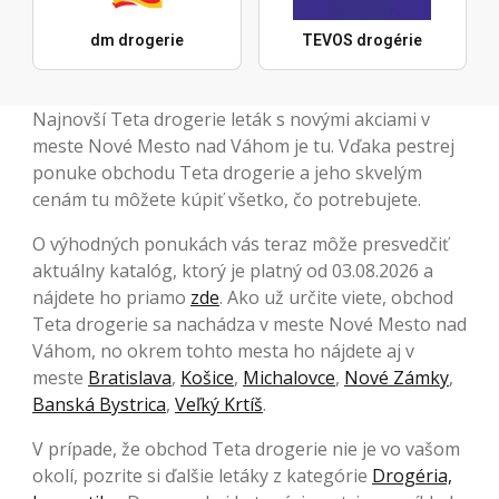
dm drogerie
TEVOS drogérie
Najnovší Teta drogerie leták s novými akciami v
meste Nové Mesto nad Váhom je tu. Vďaka pestrej
ponuke obchodu Teta drogerie a jeho skvelým
cenám tu môžete kúpiť všetko, čo potrebujete.
O výhodných ponukách vás teraz môže presvedčiť
aktuálny katalóg, ktorý je platný od 03.08.2026 a
nájdete ho priamo
zde
. Ako už určite viete, obchod
Teta drogerie sa nachádza v meste Nové Mesto nad
Váhom, no okrem tohto mesta ho nájdete aj v
meste
Bratislava
,
Košice
,
Michalovce
,
Nové Zámky
,
Banská Bystrica
,
Veľký Krtíš
.
V prípade, že obchod Teta drogerie nie je vo vašom
okolí, pozrite si ďalšie letáky z kategórie
Drogéria,