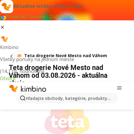
Aktuálne letáky vždy po ruke
Pridať do Chrome - ZADARMO
Kimbino
Teta drogerie Nové Mesto nad Váhom
Všetky ponuky na jednom mieste
Teta drogerie Nové Mesto nad
(14,1 tis. hodnotení)
Váhom od 03.08.2026 - aktuálna
Otvoriť
akcia
REKLAMA
Hľadajte obchody, kategórie, produkty...