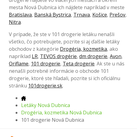
drogerie nájdete vo viacerých mestách a okrem
mesta Nová Dubnica ich nájdete napríklad v meste
Bratislava
,
Banská Bystrica
,
Trnava
,
Košice
,
Prešov
,
Nitra
.
V prípade, že ste v 101 drogerie letáku nenašli
všetko, čo potrebujete, pozrite si aj ďalšie letáky
obchodov z kategórie
Drogéria, kozmetika
, ako
napríklad
LR
,
TEVOS drogérie
,
dm drogerie
,
Avon
,
Oriflame
,
101 drogerie
,
Teta drogerie
. Ak ste u nás
nenašli potrebné informácie o obchode 101
drogerie, ktoré ste hľadali, pozrite si ich oficiálnu
stránku
101drogerie.sk
.
Letáky Nová Dubnica
Drogéria, kozmetika Nová Dubnica
101 drogerie Nová Dubnica