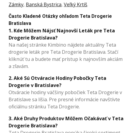
Zámky
,
Banská Bystrica
,
Veľký Krtíš
.
Často Kladené Otázky ohľadom Teta Drogerie
Bratislava
1. Kde Môžem Nájsť Najnovší Leták pre Teta
Drogerie Bratislava?
Na našej stránke Kimbino nájdete aktuálny Teta
drogerie leták pre Teta Drogerie Bratislava. Stačí
kliknúť tu a budete mať prístup k najnovším akciám
a zľavám.
2. Aké Sú Otváracie Hodiny Pobočky Teta
Drogerie v Bratislave?
Otváracie hodiny väčšiny pobočiek Teta Drogerie v
Bratislave sa líšia. Pre presné informácie navštívte
oficiálnu stránku Teta Drogerie.
3. Aké Druhy Produktov Môžem Očakávať v Teta
Drogerie Bratislava?
Teta Drogerie Bratislava ponúka široký sortiment