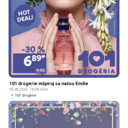
101 drogerie inšpiruj sa našou Emilie
05.08.2026
-
18.08.2026
101 drogerie