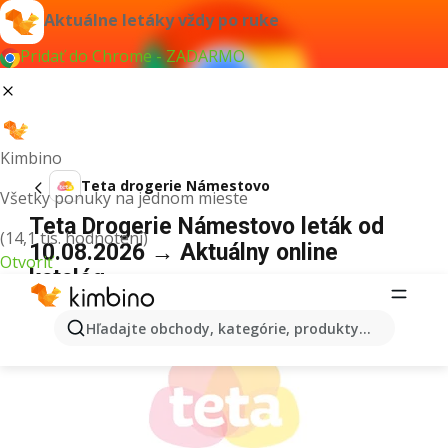
Aktuálne letáky vždy po ruke
Pridať do Chrome - ZADARMO
Kimbino
Teta drogerie Námestovo
Všetky ponuky na jednom mieste
Teta Drogerie Námestovo leták od
(14,1 tis. hodnotení)
10.08.2026 → Aktuálny online
Otvoriť
katalóg
REKLAMA
Hľadajte obchody, kategórie, produkty...