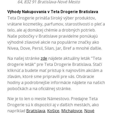
64, 832 91 Bratislava-Nové Mesto
Výhody Nakupovania v Teta Drogerie Bratislava
Teta Drogerie prináša široký výber produktov,
vrátane kozmetiky, parfumov, starostlivosti o pleť a
telo, ale aj domácej chémie a drobných potrieb.
Naše pobočky v Bratislave pravidelne ponúkajú
výhodné zliavové akcie na populárne značky ako
Nivea, Dove, Persil, Silan, Jar, Bref a mnohé ďalšie.
Na našej stránke
zde
nájdete aktuálny leták "Teta
drogerie leták" pre Teta Drogerie Bratislava. Stačí
kliknúť a budete mať prístup k najnovším akciám a
zľavám, ktoré sme pripravili pre vás. Otváracie
hodiny a podrobnejšie informácie nájdete na našich
pobočkách a na oficiálnej stránke.
Nie je to len o meste Námestovo. Predajne Teta
Drogerie sú k dispozícii aj v ďalších mestách, ako
napríklad
Bratislava
,
Košice
,
Michalovce
,
Nové