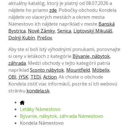
aktuálny katalóg, ktorý je platný od 08.07.2026 a
nájdete ho priamo
zde
. Pobočky obchodu Kondela
nájdete vo viacerých mestách a okrem mesta
Námestovo ich nájdete napríklad v meste
Banská
Bystrica
,
Nové Zámky
,
Senica
,
Liptovský Mikuláš
,
Dolný Kubín
,
Prešov
.
Aby ste si boli istý výhodnými ponukami, porovnajte
si ceny v letákoch z kategórie
Bývanie, nábytok,
záhrada
. Medzi obchody v tejto kategórii patria
napríklad
Sconto nábytok
,
Mountfield
,
Möbelix
,
OBI
,
JYSK
,
TEDi
,
Action
. Ak chcete o obchode
Kondela zistiť viac informácií, pozrite si ich webovú
stránku
kondela.sk
.
Letáky Námestovo
Bývanie, nábytok, záhrada Námestovo
Kondela Námestovo