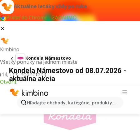
Aktuálne letáky vždy po ruke
Pridať do Chrome - ZADARMO
Kimbino
Kondela Námestovo
Všetky ponuky na jednom mieste
Kondela Námestovo od 08.07.2026 -
(14,1 tis. hodnotení)
aktuálna akcia
Otvoriť
REKLAMA
Hľadajte obchody, kategórie, produkty...