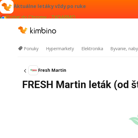
Aktuálne letáky vždy po ruke
Pridať do Chrome - ZADARMO
Ponuky
Hypermarkety
Elektronika
Byvanie, naby
Fresh Martin
FRESH Martin leták (od š