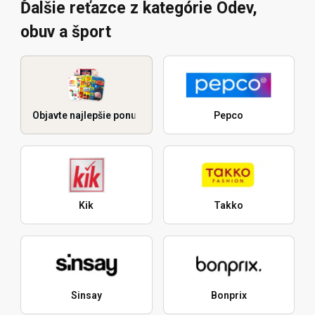
Ďalšie reťazce z kategórie Odev,
obuv a šport
Objavte najlepšie ponuky
Pepco
Kik
Takko
Sinsay
Bonprix