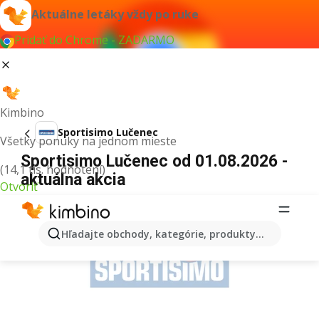
Aktuálne letáky vždy po ruke
Pridať do Chrome - ZADARMO
Kimbino
Sportisimo Lučenec
Všetky ponuky na jednom mieste
Sportisimo Lučenec od 01.08.2026 -
(14,1 tis. hodnotení)
aktuálna akcia
Otvoriť
REKLAMA
Hľadajte obchody, kategórie, produkty...