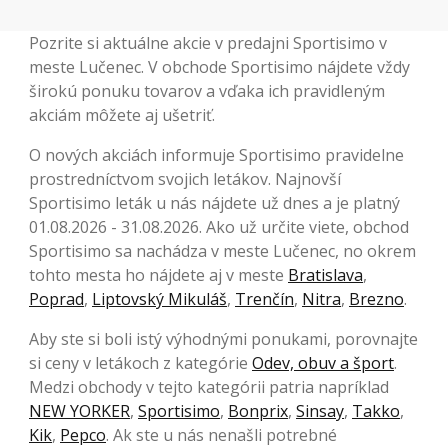
Pozrite si aktuálne akcie v predajni Sportisimo v
meste Lučenec. V obchode Sportisimo nájdete vždy
širokú ponuku tovarov a vďaka ich pravidleným
akciám môžete aj ušetriť.
O nových akciách informuje Sportisimo pravidelne
prostredníctvom svojich letákov. Najnovší
Sportisimo leták u nás nájdete už dnes a je platný
01.08.2026 - 31.08.2026. Ako už určite viete, obchod
Sportisimo sa nachádza v meste Lučenec, no okrem
tohto mesta ho nájdete aj v meste
Bratislava
,
Poprad
,
Liptovský Mikuláš
,
Trenčín
,
Nitra
,
Brezno
.
Aby ste si boli istý výhodnými ponukami, porovnajte
si ceny v letákoch z kategórie
Odev, obuv a šport
.
Medzi obchody v tejto kategórii patria napríklad
NEW YORKER
,
Sportisimo
,
Bonprix
,
Sinsay
,
Takko
,
Kik
,
Pepco
. Ak ste u nás nenašli potrebné