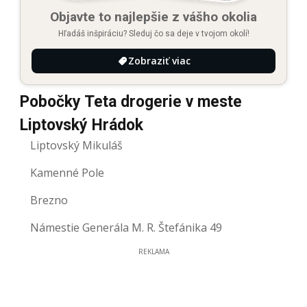
Objavte to najlepšie z vášho okolia
Hľadáš inšpiráciu? Sleduj čo sa deje v tvojom okolí!
Zobraziť viac
Pobočky Teta drogerie v meste
Liptovský Hrádok
Liptovský Mikuláš
Kamenné Pole
Brezno
Námestie Generála M. R. Štefánika 49
REKLAMA