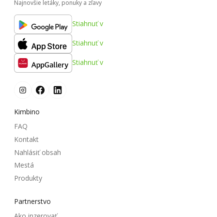
Najnovšie letáky, ponuky a zľavy
Stiahnuť v
Stiahnuť v
Stiahnuť v
Kimbino
FAQ
Kontakt
Nahlásiť obsah
Mestá
Produkty
Partnerstvo
Ako inzerovať