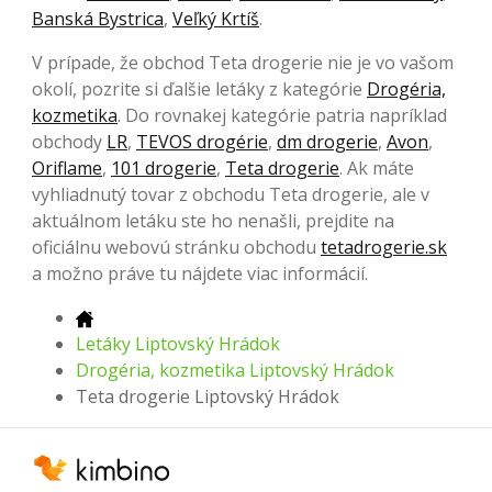
Banská Bystrica
,
Veľký Krtíš
.
V prípade, že obchod Teta drogerie nie je vo vašom
okolí, pozrite si ďalšie letáky z kategórie
Drogéria,
kozmetika
. Do rovnakej kategórie patria napríklad
obchody
LR
,
TEVOS drogérie
,
dm drogerie
,
Avon
,
Oriflame
,
101 drogerie
,
Teta drogerie
. Ak máte
vyhliadnutý tovar z obchodu Teta drogerie, ale v
aktuálnom letáku ste ho nenašli, prejdite na
oficiálnu webovú stránku obchodu
tetadrogerie.sk
a možno práve tu nájdete viac informácií.
Letáky Liptovský Hrádok
Drogéria, kozmetika Liptovský Hrádok
Teta drogerie Liptovský Hrádok