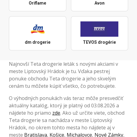
Oriflame
Avon
dm drogerie
TEVOS drogérie
Najnovší Teta drogerie leták s novými akciami v
meste Liptovský Hrádok je tu. Vďaka pestrej
ponuke obchodu Teta drogerie a jeho skvelým
cenám tu môžete kúpiť všetko, čo potrebujete.
O výhodných ponukách vás teraz môže presvedčiť
aktuálny katalóg, ktorý je platný od 03.08.2026 a
nájdete ho priamo
zde
. Ako už určite viete, obchod
Teta drogerie sa nachádza v meste Liptovský
Hrádok, no okrem tohto mesta ho nájdete aj v
meste
Bratislava
,
Košice
,
Michalovce
,
Nové Zámky
,